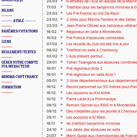
QUALIFIÉ(E)S
>
24/03
6 athlètes de l'Aca en équipe de la Manc
>
17/03
Triathlon pour les benjamins minimes à Gr
BILANS
>
23/02
Les Pré-France au Val De Reuil
>
23/02
2 titres pour Marine Tanière et des belles
--------- ATHLÉ ---------
salle.
>
22/02
Jean-Pierre Ollivier aux nationaux vétéran
>
BARÊMES/COTATIONS
16/02
Régionaux en salle à Mondeville.
>
10/02
Pré-France d'épreuves combinées.
LIENS
>
07/02
Les records du club ont été mis à jour
>
06/02
Triathlon en salle à Cherbourg
RÉGLEMENT/TEXTES
>
03/02
L'Aca présent partout...
>
29/01
Yohan Tsiangana aux épreuves combinée
GÉRER VOTRE COMPTE
FFA WEBACTEUR
>
19/01
Pré-régionaux Acte 2
>
19/01
Pré-régionaux en salle Acte 1
MINIMA CHPT FRANCE
>
05/01
2 titres départementaux aux département
Granville
>
19/12
Record personnel sur 50 mètres pour Pier
FORMATION
>
15/12
Les poussins au Kid Athlé
>
10/12
Pierre Laizé à La Pommeraye
>
08/12
Romain Garnier sur 1000 m à Mondeville.
>
08/12
Des médailles pour les jeunes à Cherbour
>
25/11
Les poussins à St Malo
>
18/11
1er triathlon benjamins minimes
>
24/10
Les dates des épreuves en salle
>
21/07
Marin Guigo aux championnats de France