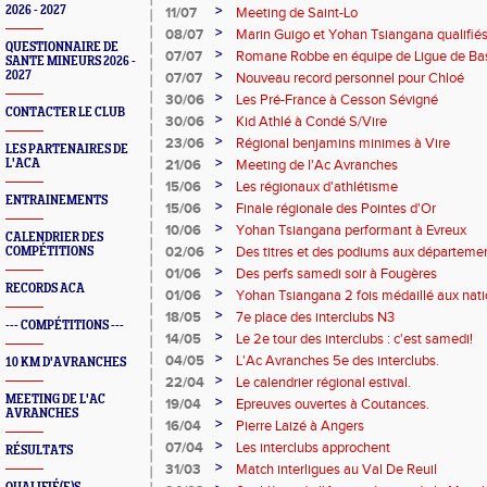
>
2026 - 2027
11/07
Meeting de Saint-Lo
>
08/07
Marin Guigo et Yohan Tsiangana qualifié
QUESTIONNAIRE DE
>
07/07
Romane Robbe en équipe de Ligue de B
SANTE MINEURS 2026 -
>
2027
07/07
Nouveau record personnel pour Chloé
>
30/06
Les Pré-France à Cesson Sévigné
CONTACTER LE CLUB
>
30/06
Kid Athlé à Condé S/Vire
>
23/06
Régional benjamins minimes à Vire
LES PARTENAIRES DE
>
L'ACA
21/06
Meeting de l'Ac Avranches
>
15/06
Les régionaux d'athlétisme
ENTRAINEMENTS
>
15/06
Finale régionale des Pointes d'Or
>
10/06
Yohan Tsiangana performant à Evreux
CALENDRIER DES
>
02/06
Des titres et des podiums aux départeme
COMPÉTITIONS
>
01/06
Des perfs samedi soir à Fougères
RECORDS ACA
>
01/06
Yohan Tsiangana 2 fois médaillé aux nat
>
18/05
7e place des interclubs N3
--- COMPÉTITIONS ---
>
14/05
Le 2e tour des interclubs : c'est samedi!
>
04/05
L'Ac Avranches 5e des interclubs.
10 KM D'AVRANCHES
>
22/04
Le calendrier régional estival.
MEETING DE L'AC
>
19/04
Epreuves ouvertes à Coutances.
AVRANCHES
>
16/04
Pierre Laizé à Angers
>
07/04
Les interclubs approchent
RÉSULTATS
>
31/03
Match interligues au Val De Reuil