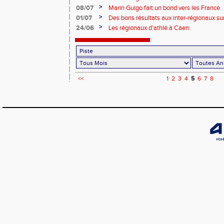
>
08/07
Marin Guigo fait un bond vers les France
>
01/07
Des bons résultats aux inter-régionaux su
>
24/06
Les régionaux d'athlé à Caen.
<<
1
2
3
4
5
6
7
8