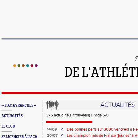
DE L'ATHLÉT
ACTUALITÉS
-- L'AC AVRANCHES --
376 actualité(s) trouvée(s) | Page 5/8
ACTUALITÉS
LE CLUB
>
14/09
Des bonnes perfs sur 3000 vendredi à R
>
20/07
Les championnats de France "jeunes" à V
SE LICENCIER À L'ACA