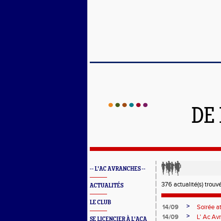
DE
-- L'AC AVRANCHES --
376 actualité(s) trouv
ACTUALITÉS
LE CLUB
>
14/09
Soirée a
>
14/09
L' Ac Av
SE LICENCIER À L'ACA