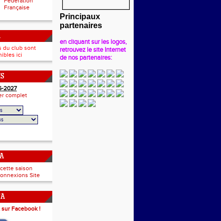
Fédération
Française
Principaux
partenaires
A
en cliquant sur les logos,
s du club sont
retrouvez le site Internet
ibles ici
de nos partenaires:
NS
6-2027
ier complet
CA
 cette saison
onnexions Site
CA
 sur Facebook !