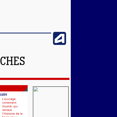
NCHES
naire
L'ouvrage
richement
illustré, qui
retrace
l’Histoire de la