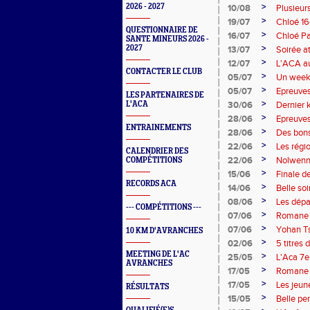
>
2026 - 2027
10/08
Plusieurs
>
19/07
Chloé 16
QUESTIONNAIRE DE
>
16/07
Chloé Pa
SANTE MINEURS 2026 -
>
2027
13/07
Soirée a
>
12/07
L'ACA au
CONTACTER LE CLUB
>
05/07
Un week-
>
05/07
Epreuves
LES PARTENAIRES DE
>
L'ACA
30/06
Dernier k
>
28/06
Epreuves
ENTRAINEMENTS
>
28/06
Des bons
>
22/06
Les régi
CALENDRIER DES
>
22/06
Nolwenn
COMPÉTITIONS
>
15/06
Finale d
RECORDS ACA
>
14/06
Belle so
>
08/06
Les dépa
--- COMPÉTITIONS ---
>
07/06
Romane 
>
07/06
Yohan T
10 KM D'AVRANCHES
>
02/06
5 titres
MEETING DE L'AC
>
25/05
L'Aca 7e
AVRANCHES
>
17/05
Romane 
>
17/05
Les jeun
RÉSULTATS
>
15/05
Belle pe