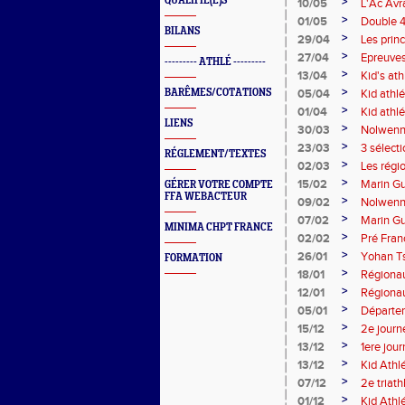
QUALIFIÉ(E)S
>
10/05
L'Ac Avr
>
01/05
Double 
BILANS
>
29/04
Les princ
>
27/04
Epreuves
--------- ATHLÉ ---------
>
13/04
Kid's ath
>
BARÊMES/COTATIONS
05/04
Kid athl
>
01/04
Kid athl
LIENS
>
30/03
Nolwenn
>
23/03
3 sélect
RÉGLEMENT/TEXTES
>
02/03
Les régi
>
15/02
Marin Gu
GÉRER VOTRE COMPTE
FFA WEBACTEUR
>
09/02
Nolwenn
>
07/02
Marin Gu
MINIMA CHPT FRANCE
>
02/02
Pré Fran
>
26/01
Yohan Ts
FORMATION
>
18/01
Régionau
>
12/01
Régiona
>
05/01
Départem
>
15/12
2e journ
>
13/12
1ere jou
>
13/12
Kid Athl
>
07/12
2e triat
>
01/12
Kid Athlé