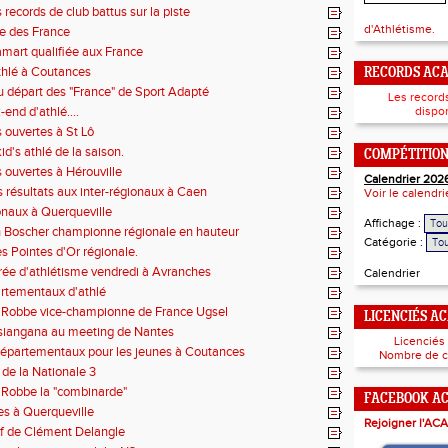
 records de club battus sur la piste
d'Athlétisme.
e des France
mart qualifiée aux France
thlé à Coutances
RECORDS AC
 départ des "France" de Sport Adapté
Les record
end d'athlé....
dispon
 ouvertes à St Lô
id's athlé de la saison.
COMPÉTITIO
 ouvertes à Hérouville
Calendrier 202
 résultats aux inter-régionaux à Caen
Voir le calendr
onaux à Querqueville
Affichage :
 Boscher championne régionale en hauteur
Catégorie :
es Pointes d'Or régionale.
irée d'athlétisme vendredi à Avranches
Calendrier
rtementaux d'athlé
Robbe vice-championne de France Ugsel
LICENCIÉS A
siangana au meeting de Nantes
Licenciés
 départementaux pour les jeunes à Coutances
Nombre de c
 de la Nationale 3
Robbe la "combinarde"
FACEBOOK A
es à Querqueville
Rejoigner l'ACA
rf de Clément Delangle