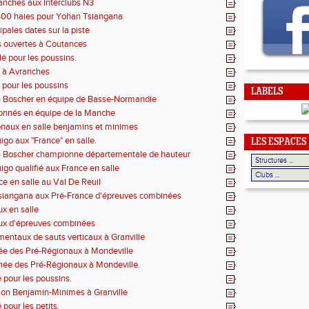
anches aux interclubs N3
400 haies pour Yohan Tsiangana
ipales dates sur la piste
 ouvertes à Coutances
lé pour les poussins.
é à Avranches
é pour les poussins
LABELS
 Boscher en équipe de Basse-Normandie
ionnés en équipe de la Manche
onaux en salle benjamins et minimes
igo aux "France" en salle.
LES ESPACES
 Boscher championne départementale de hauteur
igo qualifié aux France en salle
ce en salle au Val De Reuil
iangana aux Pré-France d'épreuves combinées
x en salle
ux d'épreuves combinées
entaux de sauts verticaux à Granville
ée des Pré-Régionaux à Mondeville
rnée des Pré-Régionaux à Mondeville.
é pour les poussins.
hlon Benjamin-Minimes à Granville
 pour les petits.