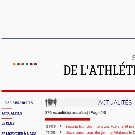
DE L'ATHLÉT
ACTUALITÉS
-- L'AC AVRANCHES --
376 actualité(s) trouvée(s) | Page 2/8
ACTUALITÉS
LE CLUB
>
21/05
Second tour des Interclubs FLers le 19 ma
>
17/05
Départementaux Benjamins-Minimes le 1
SE LICENCIER À L'ACA