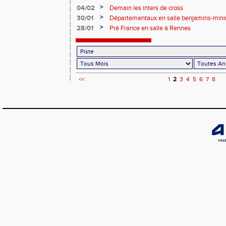
>
04/02
Demain les inters de cross
>
30/01
Départementaux en salle benjamins-min
>
28/01
Pré France en salle à Rennes
<<
1
2
3
4
5
6
7
8