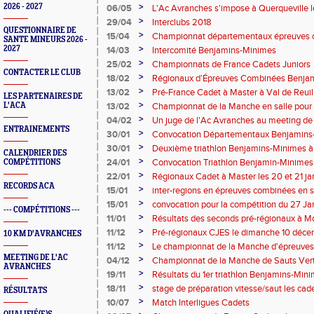
>
2026 - 2027
06/05
L'Ac Avranches s'impose à Querqueville lo
Interclubs le 5 mai 2018 en Régional 1
>
29/04
Interclubs 2018
QUESTIONNAIRE DE
>
15/04
Championnat départementaux épreuves c
SANTE MINEURS 2026 -
>
2027
14/03
Intercomité Benjamins-Minimes
>
25/02
Championnats de France Cadets Juniors
CONTACTER LE CLUB
>
18/02
Régionaux d’Épreuves Combinées Benjami
dimanche 18 février 2018
>
13/02
Pré-France Cadet à Master à Val de Reuil l
LES PARTENAIRES DE
>
L'ACA
13/02
Championnat de la Manche en salle pour 
minimes à Mondeville dimanche 11 févrie
>
04/02
Un juge de l'Ac Avranches au meeting de
ENTRAINEMENTS
>
30/01
Convocation Départementaux Benjamins-Mi
Mondeville
>
30/01
Deuxième triathlon Benjamins-Minimes à G
CALENDRIER DES
2018
>
24/01
Convocation Triathlon Benjamin-Minimes à
COMPÉTITIONS
2018
>
22/01
Régionaux Cadet à Master les 20 et 21 jan
RECORDS ACA
>
15/01
inter-regions en épreuves combinées en s
>
15/01
convocation pour la compétition du 27 Jan
--- COMPÉTITIONS ---
>
11/01
Résultats des seconds pré-régionaux à Mo
>
11/12
Pré-régionaux CJES le dimanche 10 déc
10 KM D'AVRANCHES
>
11/12
Le championnat de la Manche d'épreuve
MEETING DE L'AC
>
04/12
Championnat de la Manche de Sauts Vert
AVRANCHES
sprint à Granville
>
19/11
Résultats du 1er triathlon Benjamins-Minim
2017
>
18/11
stage de préparation vitesse/saut les cadet
RÉSULTATS
>
10/07
Match Interligues Cadets