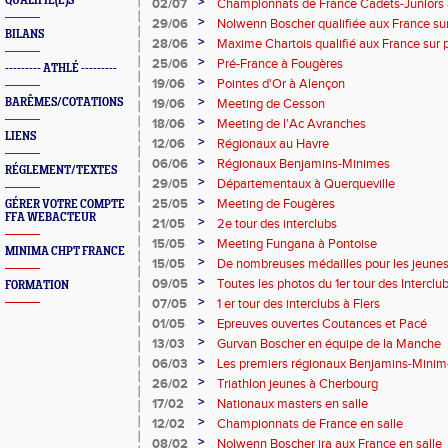
QUALIFIÉ(E)S
>
02/07
Championnats de France Cadets-Juniors 
>
29/06
Nolwenn Boscher qualifiée aux France sur
BILANS
>
28/06
Maxime Chartois qualifié aux France sur p
>
25/06
Pré-France à Fougères
--------- ATHLÉ ---------
>
19/06
Pointes d'Or à Alençon
>
BARÊMES/COTATIONS
19/06
Meeting de Cesson
>
18/06
Meeting de l'Ac Avranches
LIENS
>
12/06
Régionaux au Havre
>
06/06
Régionaux Benjamins-Minimes
RÉGLEMENT/TEXTES
>
29/05
Départementaux à Querqueville
>
25/05
Meeting de Fougères
GÉRER VOTRE COMPTE
FFA WEBACTEUR
>
21/05
2e tour des interclubs
>
15/05
Meeting Fungana à Pontoise
MINIMA CHPT FRANCE
>
15/05
De nombreuses médailles pour les jeune
>
09/05
Toutes les photos du 1er tour des Interclu
FORMATION
>
07/05
1 er tour des interclubs à Flers
>
01/05
Epreuves ouvertes Coutances et Pacé
>
13/03
Gurvan Boscher en équipe de la Manche
>
06/03
Les premiers régionaux Benjamins-Minime
Normandie réunifiée
>
26/02
Triathlon jeunes à Cherbourg
>
17/02
Nationaux masters en salle
>
12/02
Championnats de France en salle
>
08/02
Nolwenn Boscher ira aux France en salle