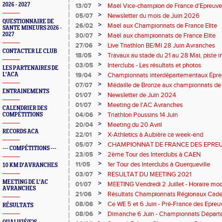
perche
>
2026 - 2027
13/07
Maël Vice-champion de France d'Epreuv
>
05/07
Newsletter du mois de Juin 2026
QUESTIONNAIRE DE
>
26/02
Maël aux Championnats de France Elite
SANTE MINEURS 2026 -
>
2027
30/07
Maël aux championnats de France Elite
>
27/06
Live Triathlon BE/MI 28 Juin Avranches
CONTACTER LE CLUB
>
18/05
Travaux au stade du 21 au 28 Mai, piste i
>
03/05
Interclubs - Les résultats et photos
LES PARTENAIRES DE
>
L'ACA
19/04
Championnats interdépartementaux Épr
>
07/07
Médaille de Bronze aux championnats de
ENTRAINEMENTS
>
01/07
Newsletter de Juin 2024
>
01/07
Meeting de l'AC Avranches
CALENDRIER DES
>
04/06
Triathlon Poussins 14 Juin
COMPÉTITIONS
>
20/04
Meeting du 20 Avril
RECORDS ACA
>
22/01
X-Athletics à Aubière ce week-end
>
05/07
CHAMPIONNAT DE FRANCE DES EPRE
--- COMPÉTITIONS ---
>
23/05
2ème Tour des Interclubs à CAEN
>
11/05
1er Tour des Interclubs à Querqueville
10 KM D'AVRANCHES
>
03/07
RESULTAT DU MEETING 2021
MEETING DE L'AC
>
01/07
MEETING Vendredi 2 Juillet - Horaire mod
AVRANCHES
>
21/06
Résultats Championnats Régionaux Cade
>
08/06
Ce WE 5 et 6 Juin - Pré-France des Epr
RÉSULTATS
- Laval
>
08/06
Dimanche 6 Juin - Championnats Départ