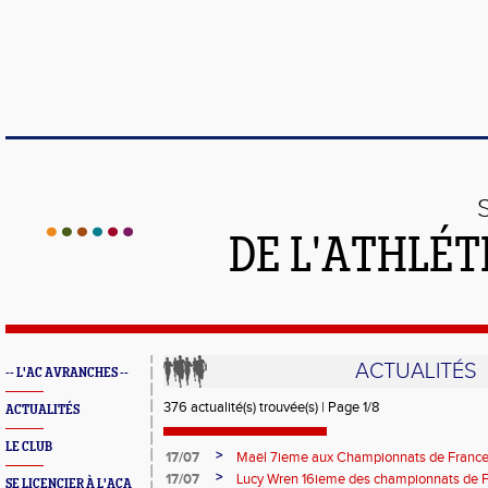
DE L'ATHLÉT
ACTUALITÉS
-- L'AC AVRANCHES --
376 actualité(s) trouvée(s) | Page 1/8
ACTUALITÉS
LE CLUB
>
17/07
Maël 7ieme aux Championnats de France 
>
17/07
Lucy Wren 16ieme des championnats de F
SE LICENCIER À L'ACA