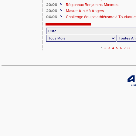
>
20/06
Régionaux Benjamins-Minimes
>
20/06
Master Athlé à Angers
>
04/06
Challenge équipe athlétisme à Tourlaville
1
2
3
4
5
6
7
8