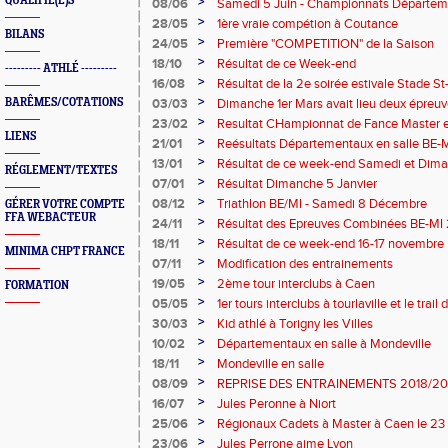
à Saint Lô CJESM
QUALIFIÉ(E)S
>
08/06
Samedi 5 Juin - Championnats Départem
Saint Lô
>
28/05
1ère vraie compétion à Coutance
BILANS
>
24/05
Première "COMPETITION" de la Saison
>
18/10
Résultat de ce Week-end
--------- ATHLÉ ---------
>
16/08
Résultat de la 2e soirée estivale Stade S
>
BARÊMES/COTATIONS
03/03
Dimanche 1er Mars avait lieu deux épreuv
Combinées.
>
23/02
Resultat CHampionnat de Fance Master e
LIENS
>
21/01
Reésultats Départementaux en salle BE-M
>
13/01
Résultat de ce week-end Samedi et Dim
RÉGLEMENT/TEXTES
>
07/01
Résultat Dimanche 5 Janvier
>
08/12
Triathlon BE/MI - Samedi 8 Décembre
GÉRER VOTRE COMPTE
FFA WEBACTEUR
>
24/11
Résultat des Epreuves Combinées BE-MI
>
18/11
Résultat de ce week-end 16-17 novembre
MINIMA CHPT FRANCE
>
07/11
Modification des entrainements
>
19/05
2ème tour interclubs à Caen
FORMATION
>
05/05
1er tours interclubs à tourlaville et le tra
>
30/03
Kid athlé à Torigny les Villes
>
10/02
Départementaux en salle à Mondeville
>
18/11
Mondeville en salle
>
08/09
REPRISE DES ENTRAINEMENTS 2018/20
>
16/07
Jules Peronne à Niort
>
25/06
Régionaux Cadets à Master à Caen le 23 
>
23/06
Jules Perrone aime Lyon