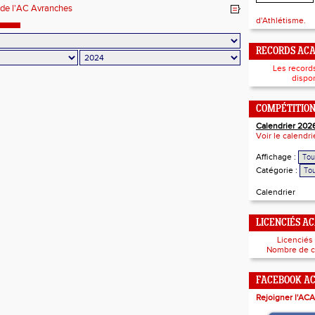
de l'AC Avranches
d'Athlétisme.
RECORDS AC
Les record
dispon
COMPÉTITIO
Calendrier 202
Voir le calendr
Affichage :
Catégorie :
Calendrier
LICENCIÉS A
Licenciés
Nombre de c
FACEBOOK A
Rejoigner l'ACA