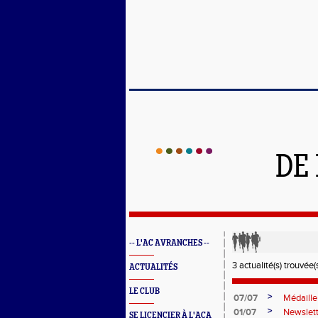
DE
-- L'AC AVRANCHES --
3 actualité(s) trouvée(s
ACTUALITÉS
LE CLUB
>
07/07
Médaille
>
01/07
Newslett
SE LICENCIER À L'ACA