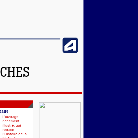
NCHES
naire
L'ouvrage
richement
illustré, qui
retrace
l’Histoire de la