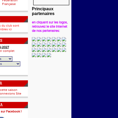
Fédération
Française
Principaux
partenaires
A
en cliquant sur les logos,
s du club sont
retrouvez le site Internet
ibles ici
de nos partenaires:
NS
6-2027
ier complet
CA
 cette saison
onnexions Site
CA
 sur Facebook !