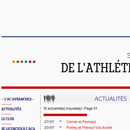
DE L'ATHLÉT
ACTUALITÉS
-- L'AC AVRANCHES --
13 actualité(s) trouvée(s) | Page 1/1
ACTUALITÉS
LE CLUB
>
27/07
Carnet et Paimpol
>
20/07
Poilley et Pléneuf Val-André
SE LICENCIER À L'ACA