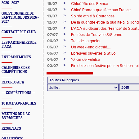
>
2026 - 2027
19/07
Chloé 16e des France
>
16/07
Chloé Pamart qualifiée aux France
QUESTIONNAIRE DE
>
13/07
Soirée athlé à Coutances
SANTE MINEURS 2026 -
>
2027
12/07
De la quantité et de la qualité à la Ron
>
12/07
L'ACA au départ des "France" de Sport
CONTACTER LE CLUB
>
07/07
Foulées de Tourville S/Sienne
>
06/07
Trail de Laignelet
LES PARTENAIRES DE
>
L'ACA
05/07
Un week-end d'athlé....
>
05/07
Epreuves ouvertes à St Lô
ENTRAINEMENTS
>
04/07
10 km de Falaise
>
02/07
Fin de saison festive pour la Section Loi
CALENDRIER DES
COMPÉTITIONS
RECORDS ACA
--- COMPÉTITIONS ---
10 KM D'AVRANCHES
MEETING DE L'AC
AVRANCHES
RÉSULTATS