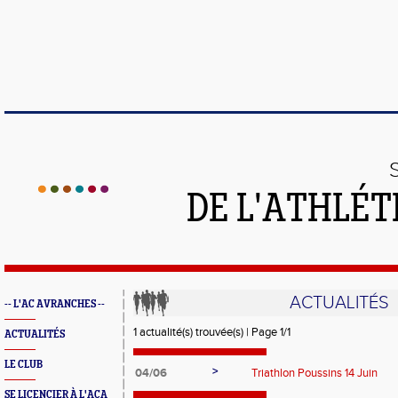
DE L'ATHLÉT
ACTUALITÉS
-- L'AC AVRANCHES --
1 actualité(s) trouvée(s) | Page 1/1
ACTUALITÉS
LE CLUB
>
04/06
Triathlon Poussins 14 Juin
SE LICENCIER À L'ACA