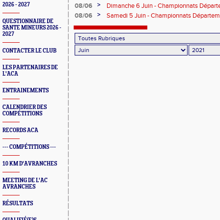
Laval
>
2026 - 2027
08/06
Dimanche 6 Juin - Championnats Départ
Saint Lô CJESM
>
08/06
Samedi 5 Juin - Championnats Départem
QUESTIONNAIRE DE
Saint Lô
SANTE MINEURS 2026 -
2027
CONTACTER LE CLUB
LES PARTENAIRES DE
L'ACA
ENTRAINEMENTS
CALENDRIER DES
COMPÉTITIONS
RECORDS ACA
--- COMPÉTITIONS ---
10 KM D'AVRANCHES
MEETING DE L'AC
AVRANCHES
RÉSULTATS