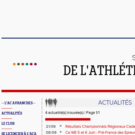
DE L'ATHLÉT
ACTUALITÉS
-- L'AC AVRANCHES --
4 actualité(s) trouvée(s) | Page 1/1
ACTUALITÉS
LE CLUB
>
21/06
Résultats Championnats Régionaux Cade
>
08/06
Ce WE 5 et 6 Juin - Pré-France des Epr
SE LICENCIER À L'ACA