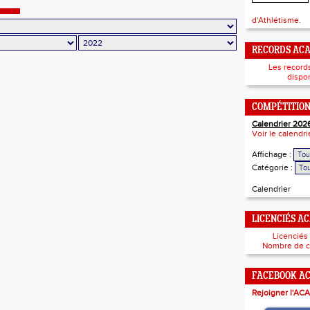
d'Athlétisme.
RECORDS AC
Les record
dispon
COMPÉTITIO
Calendrier 202
Voir le calendr
Affichage :
Catégorie :
Calendrier
LICENCIÉS A
Licenciés
Nombre de c
FACEBOOK A
Rejoigner l'ACA