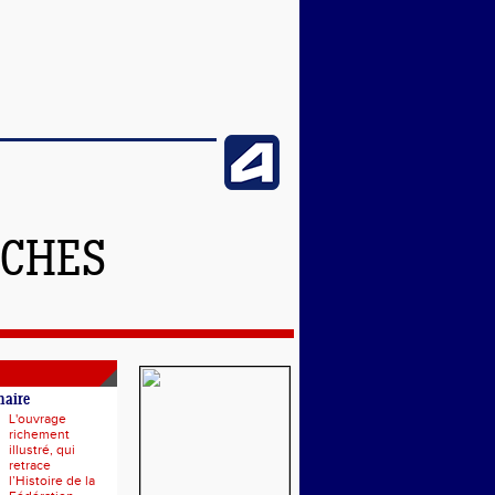
NCHES
naire
L'ouvrage
richement
illustré, qui
retrace
l’Histoire de la