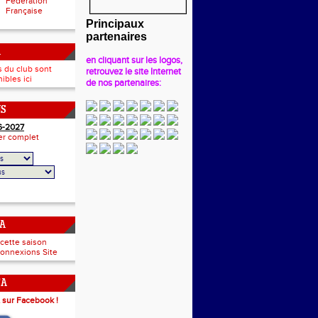
Fédération
Française
Principaux
partenaires
A
en cliquant sur les logos,
s du club sont
retrouvez le site Internet
ibles ici
de nos partenaires:
NS
6-2027
ier complet
CA
 cette saison
onnexions Site
CA
 sur Facebook !