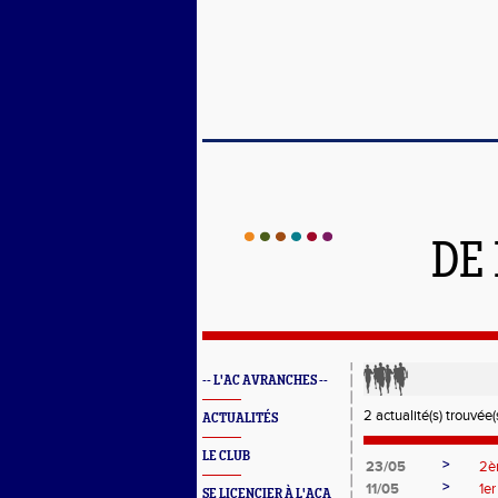
DE
-- L'AC AVRANCHES --
2 actualité(s) trouvée(s
ACTUALITÉS
LE CLUB
>
23/05
2è
>
11/05
1er
SE LICENCIER À L'ACA