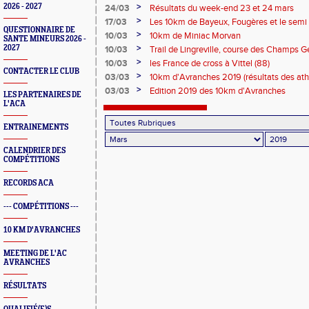
>
2026 - 2027
24/03
Résultats du week-end 23 et 24 mars
>
17/03
Les 10km de Bayeux, Fougères et le sem
QUESTIONNAIRE DE
>
10/03
10km de Miniac Morvan
SANTE MINEURS 2026 -
>
2027
10/03
Trail de Lingreville, course des Champs Gé
sur Noireau (61)
>
10/03
les France de cross à Vittel (88)
CONTACTER LE CLUB
>
03/03
10km d'Avranches 2019 (résultats des ath
>
03/03
Edition 2019 des 10km d'Avranches
LES PARTENAIRES DE
L'ACA
ENTRAINEMENTS
CALENDRIER DES
COMPÉTITIONS
RECORDS ACA
--- COMPÉTITIONS ---
10 KM D'AVRANCHES
MEETING DE L'AC
AVRANCHES
RÉSULTATS