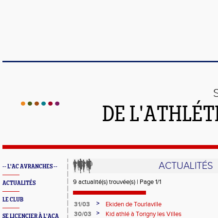
DE L'ATHLÉT
ACTUALITÉS
-- L'AC AVRANCHES --
9 actualité(s) trouvée(s) | Page 1/1
ACTUALITÉS
LE CLUB
>
31/03
Ekiden de Tourlaville
>
30/03
Kid athlé à Torigny les Villes
SE LICENCIER À L'ACA