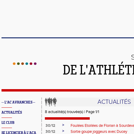
DE L'ATHLÉT
ACTUALITÉS
-- L'AC AVRANCHES --
8 actualité(s) trouvée(s) | Page 1/1
ACTUALITÉS
LE CLUB
>
30/12
Foulées Etoilées de Florian à Sourdev
>
30/12
Sortie goupe joggeurs avec Ducey
SE LICENCIER À L'ACA