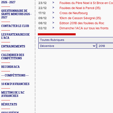
>
2026 - 2027
23/12
Foulées du Père Noel à St Brice en Co
>
22/12
Foulées de Noel à Pancé (35)
QUESTIONNAIRE DE
>
17/12
Cross de Neufbourg
SANTE MINEURS 2026 -
>
2027
09/12
10km de Cesson Sévigné (35)
>
08/12
Edition 2018 des foulées du Roc
CONTACTER LE CLUB
>
02/12
Dimanche l'ACA sur tous les fronts
LES PARTENAIRES DE
L'ACA
ENTRAINEMENTS
CALENDRIER DES
COMPÉTITIONS
RECORDS ACA
--- COMPÉTITIONS ---
10 KM D'AVRANCHES
MEETING DE L'AC
AVRANCHES
RÉSULTATS