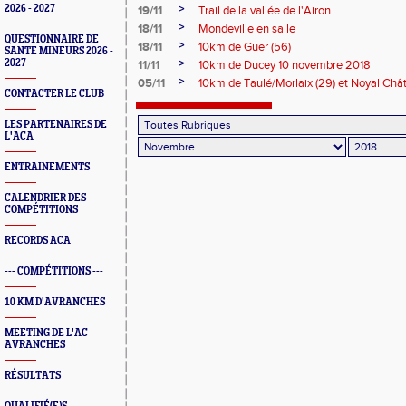
>
2026 - 2027
19/11
Trail de la vallée de l'Airon
>
18/11
Mondeville en salle
QUESTIONNAIRE DE
>
18/11
10km de Guer (56)
SANTE MINEURS 2026 -
>
2027
11/11
10km de Ducey 10 novembre 2018
>
05/11
10km de Taulé/Morlaix (29) et Noyal Chât
CONTACTER LE CLUB
LES PARTENAIRES DE
L'ACA
ENTRAINEMENTS
CALENDRIER DES
COMPÉTITIONS
RECORDS ACA
--- COMPÉTITIONS ---
10 KM D'AVRANCHES
MEETING DE L'AC
AVRANCHES
RÉSULTATS