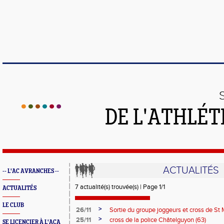
DE L'ATHLÉT
ACTUALITÉS
-- L'AC AVRANCHES --
7 actualité(s) trouvée(s) | Page 1/1
ACTUALITÉS
LE CLUB
>
26/11
Sortie du groupe joggeurs et cross de St 
>
25/11
cross de la police Châtelguyon (63)
SE LICENCIER À L'ACA