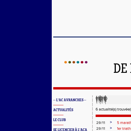
DE
-- L'AC AVRANCHES --
6 actualité(s) trouvée(s
ACTUALITÉS
LE CLUB
>
29/11
5 marath
>
29/11
1er tria
SE LICENCIER À L'ACA