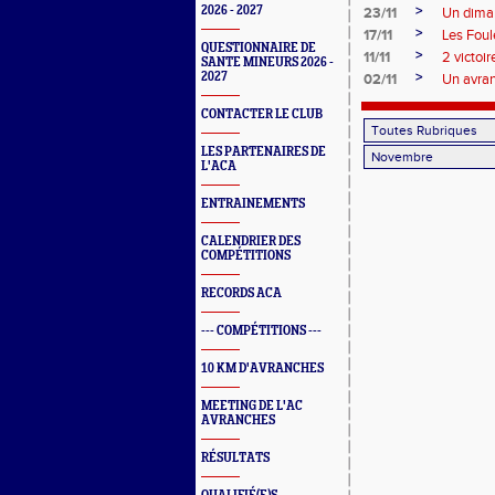
>
2026 - 2027
23/11
Un diman
>
17/11
Les Fou
QUESTIONNAIRE DE
>
11/11
2 victoi
SANTE MINEURS 2026 -
>
2027
02/11
Un avra
CONTACTER LE CLUB
LES PARTENAIRES DE
L'ACA
ENTRAINEMENTS
CALENDRIER DES
COMPÉTITIONS
RECORDS ACA
--- COMPÉTITIONS ---
10 KM D'AVRANCHES
MEETING DE L'AC
AVRANCHES
RÉSULTATS