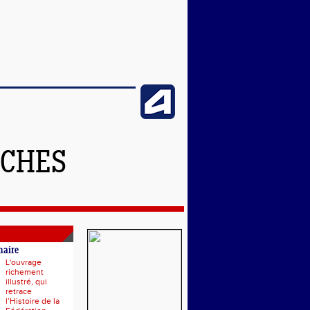
NCHES
naire
L'ouvrage
richement
illustré, qui
retrace
l’Histoire de la