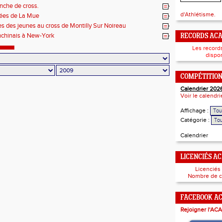
che de cross.
d'Athlétisme.
lées de La Mue
res des jeunes au cross de Montilly Sur Noireau
nchinais à New-York
RECORDS AC
Les record
dispon
COMPÉTITIO
Calendrier 202
Voir le calendr
Affichage :
Catégorie :
Calendrier
LICENCIÉS A
Licenciés
Nombre de c
FACEBOOK A
Rejoigner l'ACA