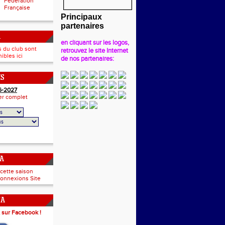
Fédération
Française
Principaux
partenaires
A
en cliquant sur les logos,
s du club sont
retrouvez le site Internet
ibles ici
de nos partenaires:
NS
6-2027
ier complet
CA
 cette saison
onnexions Site
CA
 sur Facebook !