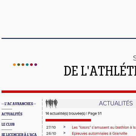
DE L'ATHLÉT
ACTUALITÉS
-- L'AC AVRANCHES --
14 actualité(s) trouvée(s) | Page 1/1
ACTUALITÉS
LE CLUB
>
27/10
Les "loisirs" s'amusent au biathlon à I
>
26/10
Epreuves automnales à Granville
SE LICENCIER À L'ACA