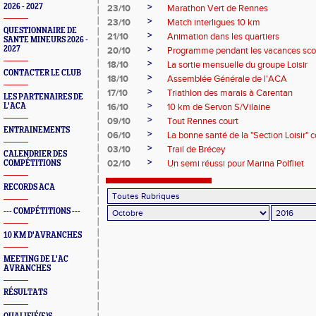
>
2026 - 2027
23/10
Marathon Vert de Rennes
>
23/10
Match interligues 10 km
QUESTIONNAIRE DE
>
21/10
Animation dans les quartiers
SANTE MINEURS 2026 -
>
2027
20/10
Programme pendant les vacances scol
>
18/10
La sortie mensuelle du groupe Loisir
CONTACTER LE CLUB
>
18/10
Assemblée Générale de l'ACA
>
17/10
Triathlon des marais à Carentan
LES PARTENAIRES DE
>
L'ACA
16/10
10 km de Servon S/Vilaine
>
09/10
Tout Rennes court
ENTRAINEMENTS
>
06/10
La bonne santé de la "Section Loisir" 
>
03/10
Trail de Brécey
CALENDRIER DES
>
02/10
Un semi réussi pour Marina Polfliet
COMPÉTITIONS
RECORDS ACA
--- COMPÉTITIONS ---
10 KM D'AVRANCHES
MEETING DE L'AC
AVRANCHES
RÉSULTATS