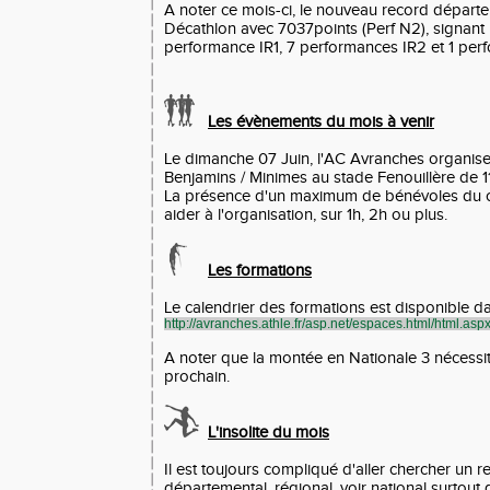
A noter ce mois-ci, le nouveau record départ
Décathlon avec 7037points (Perf N2), signant 
performance IR1, 7 performances IR2 et 1 perf
Les évènements du mois à venir
Le dimanche 07 Juin, l'AC Avranches organis
Benjamins / Minimes au stade Fenouillère de 11
La présence d'un maximum de bénévoles du c
aider à l'organisation, sur 1h, 2h ou plus.
Les formations
Le calendrier des formations est disponible dan
http://avranches.athle.fr/asp.net/espaces.html/html.as
A noter que la montée en Nationale 3 nécessite
prochain.
L'insolite du mois
Il est toujours compliqué d'aller chercher un r
départemental, régional, voir national surtou