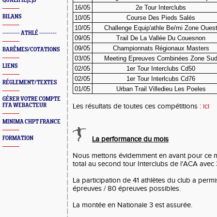
QUALIFIÉ(E)S
16/05
2e Tour Interclubs
BILANS
10/05
Course Des Pieds Salés
10/05
Challenge Equip'athle Be/mi Zone Oues
--------- ATHLÉ ---------
09/05
Trail De La Vallée Du Couesnon
09/05
Championnats Régionaux Masters
BARÊMES/COTATIONS
03/05
Meeting Epreuves Combinées Zone Su
LIENS
02/05
1er Tour Interclubs Cd50
02/05
1er Tour Interlcubs Cd76
RÉGLEMENT/TEXTES
01/05
Urban Trail Villedieu Les Poeles
GÉRER VOTRE COMPTE
FFA WEBACTEUR
Les résultats de toutes ces compétitions :
ici
MINIMA CHPT FRANCE
FORMATION
La performance du mois
Nous mettons évidemment en avant pour ce mo
total au second tour Interclubs de l'ACA avec 
La participation de 41 athlètes du club a permi
épreuves / 80 épreuves possibles.
La montée en Nationale 3 est assurée.