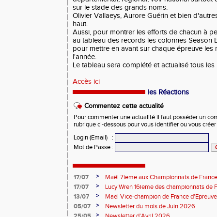
sur le stade des grands noms.
Olivier Vallaeys, Aurore Guérin et bien d'autres
haut.
Aussi, pour montrer les efforts de chacun à p
au tableau des records les colonnes Season B
pour mettre en avant sur chaque épreuve les m
l'année.
Le tableau sera complété et actualisé tous les
Accès ici
les Réactions
Commentez cette actualité
Pour commenter une actualité il faut posséder un compt
rubrique ci-dessous pour vous identifier ou vous crée
Login (Email)
:
Mot de Passe
:
>
17/07
Maël 7ieme aux Championnats de France 
>
17/07
Lucy Wren 16ieme des championnats de F
perche
>
13/07
Maël Vice-champion de France d'Epreuv
>
05/07
Newsletter du mois de Juin 2026
>
25/05
Newsletter d'Avril 2026