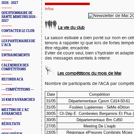
2026 - 2027
Infos
QUESTIONNAIRE DE
SANTE MINEURS 2026 -
2027
La vie du club
CONTACTER LE CLUB
La saison estivale a bien porté sur nom en cet
LES PARTENAIRES DE
tenons à rappeler içi que lors de fortes tempér
L'ACA
être régulée, encadrée.
Eviter de courir seul, bien s'hydrater et adapte
ENTRAINEMENTS
des messages essentiels à retenir.
CALENDRIER DES
COMPÉTITIONS
Les compétitions du mois de Mai
RECORDS ACA
Nombre de participants de l'ACA par compétit
--- COMPÉTITIONS ---
Date
Compétition
10 KM D'AVRANCHES
31/05
Départementaux Cjesm Cd14-50-61
31/05
Foulées Lupéennes - 5èMe éDition
MEETING DE L'AC
30/05
Ch Dép E. Combinées Benjamins Et Plus (
AVRANCHES
30/05
Départementaux Bm Cd50
RÉSULTATS
27/05
Meeting De L'eapb
23/05
Régionaux éPreuves Combinés Mcjes