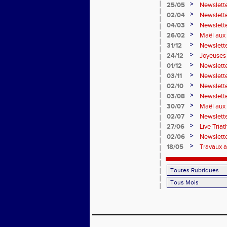
>
25/05
Newslette
>
02/04
Newslett
>
04/03
Newslette
>
26/02
Maël aux 
>
31/12
Newslett
>
24/12
Joyeuses 
>
01/12
Newslett
>
03/11
Newslett
>
02/10
Newslett
>
03/08
Newslette
>
30/07
Maël aux 
>
02/07
Newslett
>
27/06
Live Tria
>
02/06
Newslett
>
18/05
Travaux a