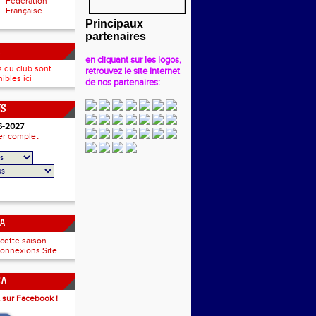
Fédération
Française
Principaux
partenaires
A
en cliquant sur les logos,
s du club sont
retrouvez le site Internet
ibles ici
de nos partenaires:
NS
6-2027
ier complet
CA
 cette saison
onnexions Site
CA
 sur Facebook !