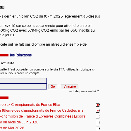
ois
is dernier un bilan CO2 du 10km 2025 légèrement au-dessus
.
travaillé sur ce point cette année pour atteindre un bilan
6000kg CO2 avec 5794kg CO2 émis par les 650 inscrits au
le jour J.
cale qui ne fait pas d'ombre au niveau d'ensemble de
les Réactions
actualité
ité il faut posséder un compte sur le site FFA, utilisez la rubrique ci-
fier ou vous créer un compte.
|
mot de passe oublié ?
me aux Championnats de France Elite
 16ieme des championnats de France Cadettes à la
e-champion de France d'Epreuves Combinées Espoirs
r du mois de Juin 2026
er de Mai 2026