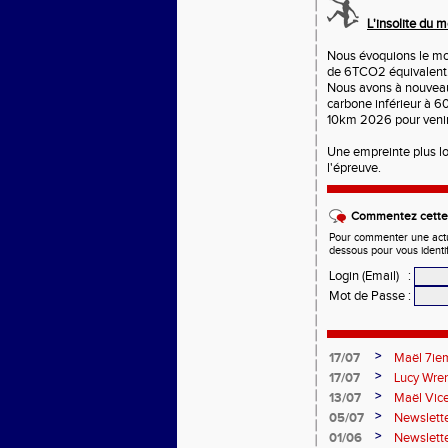
L'insolite du m
Nous évoquions le mo
de 6TCO2 équivalent
Nous avons à nouveau 
carbone inférieur à 
10km 2026 pour venir 
Une empreinte plus lo
l'épreuve.
Commentez cette 
Pour commenter une actual
dessous pour vous identi
Login (Email)
:
Mot de Passe
:
>
17/07
Maël 7ie
>
17/07
Lucy Wren
perche
>
13/07
Maël Vic
>
05/07
Newslette
>
01/06
Newslett