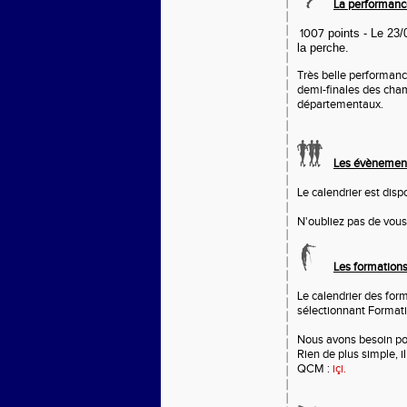
La performanc
1007
points - Le 2
la perche.
Très belle performanc
demi-finales des cham
départementaux.
Les évènement
Le calendrier est disp
N'oubliez pas de vous 
Les formation
Le calendrier des form
sélectionnant Format
Nous avons besoin po
Rien de plus simple, il
QCM :
içi.