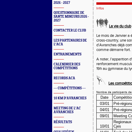
2026 - 2027
Infos
QUESTIONNAIRE DE
SANTE MINEURS 2026 -
2027
La vie du club
CONTACTER LE CLUB
Le mois de Janvier a 
cross-country, une so
LES PARTENAIRES DE
L'ACA
d'Avranches déjà comp
comme démarre fort.
ENTRAINEMENTS
A noter, l'apparition
renforcement musculair
CALENDRIER DES
COMPÉTITIONS
19h au gymnase du lyc
RECORDS ACA
Les compétiti
--- COMPÉTITIONS ---
Nombre de participants de 
Date
Compétitio
10 KM D'AVRANCHES
03/01
Pré-région
MEETING DE L'AC
04/01
Pré-région
AVRANCHES
09/01
Meeting Co
Regionaux
RÉSULTATS
10/01
Cjes