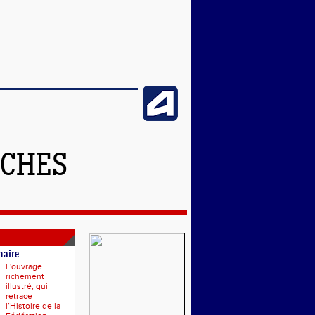
NCHES
naire
L'ouvrage
richement
illustré, qui
retrace
l’Histoire de la