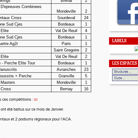
ikings
Brehal
2
 D'epreuves Combinees
Mondeville
2
ntaux Cross
Sourdeval
24
one Sud Cjes
Bordeaux
1
Elite
Val De Reuil
4
one Sud Cjes
Bordeaux
1
LABELS
artre Ag2r
Paris
1
Saint Gregoire
2
Elite
Val De Reuil
2
 - Perche Elite Tour
Bordeaux
1
LES ESPACES
Manuscrits
Avranches
23
Poussins + Perche
Granville
5
 Masters
Mondeville
1
 Cross
Bernay
16
s ces compétitions :
ici
ont été battus sur ce mois de Janvier.
taux et 2 podiums régionaux pour l'ACA.