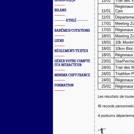
QUALIFIÉ(E)S
11/01
Trail des V
Regionaux
BILANS
11/01
Cjes
11/01
Départeme
--------- ATHLÉ ---------
17/01
Meeting Z
17/01
Régionaux 
BARÊMES/COTATIONS
18/01
Meeting Z
LIENS
18/01
10k Montm
18/01
10km Blot
RÉGLEMENT/TEXTES
18/01
Régionaux 
23/01
StarPerche
GÉRER VOTRE COMPTE
FFA WEBACTEUR
24/01
Trail des 
24/01
Triathlon 
MINIMA CHPT FRANCE
24/01
Régionaux
FORMATION
25/01
Régionaux
Les résultats de toute
18 records personnels 
4 podiums départemen