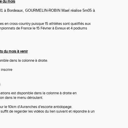
e du mois
3/01 à Bordeaux, GOURMELIN-ROBIN Mael réalise 5m05 à
es en cross-country puisque 15 athlètes sont qualifiés aux
pionnats de France le 15 Février à Evreux et 4 podiums
s du mois à venir
onible dans la colonne à droite.
inscrire
s
ations est disponible dans la colonne à droite en
ion dans le menu déroulant.
ur le 10km d'Avranches d'escorte antidopage.
 suffit de regarder les vidéos du lien suivant et répondre à un