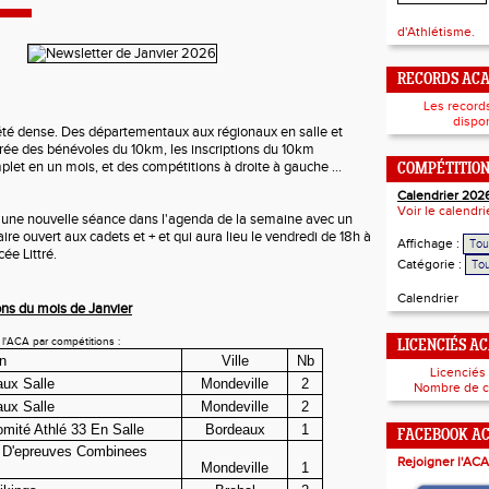
d'Athlétisme.
RECORDS AC
Les record
dispon
été dense. Des départementaux aux régionaux en salle et
irée des bénévoles du 10km, les inscriptions du 10km
let en un mois, et des compétitions à droite à gauche ...
COMPÉTITIO
Calendrier 202
Voir le calendr
 d'une nouvelle séance dans l'agenda de la semaine avec un
e ouvert aux cadets et + et qui aura lieu le vendredi de 18h à
Affichage :
ée Littré.
Catégorie :
Calendrier
ons du mois de Janvier
l'ACA par compétitions :
LICENCIÉS A
n
Ville
Nb
Licenciés
aux Salle
Mondeville
2
Nombre de c
aux Salle
Mondeville
2
mité Athlé 33 En Salle
Bordeaux
1
FACEBOOK A
 D'epreuves Combinees
Rejoigner l'ACA
Mondeville
1