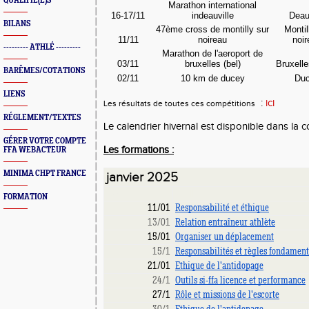
QUALIFIÉ(E)S
Marathon international
16-17/11
indeauville
Deau
BILANS
47ème cross de montilly sur
Montil
11/11
noireau
noi
--------- ATHLÉ ---------
Marathon de l'aeroport de
03/11
bruxelles (bel)
Bruxell
BARÊMES/COTATIONS
02/11
10 km de ducey
Du
LIENS
:
ici
Les résultats de toutes ces compétitions
RÉGLEMENT/TEXTES
Le calendrier hivernal est disponible dans la
GÉRER VOTRE COMPTE
Les formations :
FFA WEBACTEUR
MINIMA CHPT FRANCE
janvier 2025
Date
Libellé
FORMATION
11/01
Responsabilité et éthique
13/01
Relation entraîneur athlète
15/01
Organiser un déplacement
15/1
Responsabilités et règles fondament
21/01
Ethique de l'antidopage
24/1
Outils si-ffa licence et performance
27/1
Rôle et missions de l'escorte