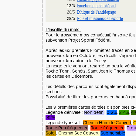
13/3
Fonction juge de départ
20/3
Ethique de l'antidopage
28/3
Rôle et missions de l'escorte
L'insolite du mois :
Pour le troisième mois consécutif, l'insolite fai
subvention Projet Sportif Fédéral.
Après les 63 premiers kilomètres tracés en S
nouveaux km en Octobre, les circuits s'agran
nouveaux km autour de Ducey.
La neige et le vent ont retardé un peu la vérif
Roche Torin, Genêts, Saint Jean le Thomas et
les cartes en Décembre.
Les détails des parcours sont également dispo
sections.
Possibilité de filtrer les parcours en haut à ga
Les 9 premières cartes éditées disponibles c
Légende dénivelé :
Non défini
,
0-2%
,
2-4%
,
4
>12%
Légende type sol :
Chemin Humide Couvert
,
C
Route Peu fréquentée
,
Route fréquentée
,
Trott
Soleil
,
Chemin Sec Couvert,
Submersible