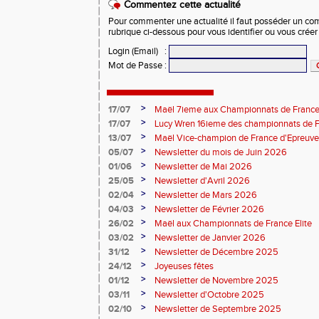
Commentez cette actualité
Pour commenter une actualité il faut posséder un compt
rubrique ci-dessous pour vous identifier ou vous crée
Login (Email)
:
Mot de Passe
:
>
17/07
Maël 7ieme aux Championnats de France 
>
17/07
Lucy Wren 16ieme des championnats de F
perche
>
13/07
Maël Vice-champion de France d'Epreuv
>
05/07
Newsletter du mois de Juin 2026
>
01/06
Newsletter de Mai 2026
>
25/05
Newsletter d'Avril 2026
>
02/04
Newsletter de Mars 2026
>
04/03
Newsletter de Février 2026
>
26/02
Maël aux Championnats de France Elite
>
03/02
Newsletter de Janvier 2026
>
31/12
Newsletter de Décembre 2025
>
24/12
Joyeuses fêtes
>
01/12
Newsletter de Novembre 2025
>
03/11
Newsletter d'Octobre 2025
>
02/10
Newsletter de Septembre 2025