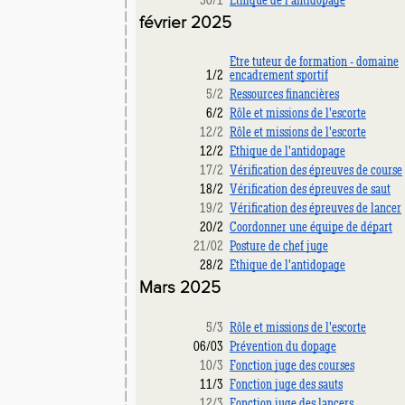
30/1
Ethique de l'antidopage
février 2025
Date
Libellé
Etre tuteur de formation - domaine
1/2
encadrement sportif
5/2
Ressources financières
6/2
Rôle et missions de l'escorte
12/2
Rôle et missions de l'escorte
12/2
Ethique de l'antidopage
17/2
Vérification des épreuves de course
18/2
Vérification des épreuves de saut
19/2
Vérification des épreuves de lancer
20/2
Coordonner une équipe de départ
21/02
Posture de chef juge
28/2
Ethique de l'antidopage
Mars 2025
Date
Libellé
5/3
Rôle et missions de l'escorte
06/03
Prévention du dopage
10/3
Fonction juge des courses
11/3
Fonction juge des sauts
12/3
Fonction juge des lancers