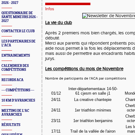
2026 - 2027
Infos
QUESTIONNAIRE DE
SANTE MINEURS 2026 -
2027
La vie du club
CONTACTER LE CLUB
Après 2 premiers mois bien chargés, les compé
débuté.
LES PARTENAIRES DE
Merci aux parents qui répondent présents pou
L'ACA
aide nous permet à la fois les déplacements 
mais aussi de permettre aux encadrants habitu
ENTRAINEMENTS
jurys.
CALENDRIER DES
Les compétitions du mois de Novembre
COMPÉTITIONS
Nombre de participants de l'ACA par compétitions
RECORDS ACA
Inter-départementaux 14-50-
--- COMPÉTITIONS ---
01/12
61 cjesm en salle j1
Monde
24/11
La creative chantepie
Chan
10 KM D'AVRANCHES
Cher
24/11
1er triathlon minimes
octe
MEETING DE L'AC
AVRANCHES
Cher
23/11
1er triathlon benjamins
octe
RÉSULTATS
Les 
17/11
Trail de la vallée de l'airon
mar