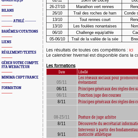
02/11
10km de Ducey
Du
QUALIFIÉ(E)S
26-27/10
Marathon vert rennes
Ren
BILANS
26/10
Trail des roches de ham
Conde s
13/10
Tout rennes court
Ren
--------- ATHLÉ ---------
13/10
Les foulées nonantaises
Non
BARÊMES/COTATIONS
06/10
Challenge equip'athle
Ca
05-06/10
Trail de la vallée de la sée
Bre
LIENS
Les résultats de toutes ces compétitions :
ici
RÉGLEMENT/TEXTES
Le calendrier hivernal est disponible dans la
GÉRER VOTRE COMPTE
Les formations
FFA WEBACTEUR
Date
Libellé
MINIMA CHPT FRANCE
Les réseaux sociaux pour promouvoi
05/11
événement
FORMATION
06/11
Principes généraux des règles des s
06/11
Fonction juge des courses
8/11
Principes généraux des règles des c
08-23/11
Posture de juge arbitre
8/11
Découverte du secrétariat informat
Intervenir à partir des fondamentau
9/11
motricité athlétique