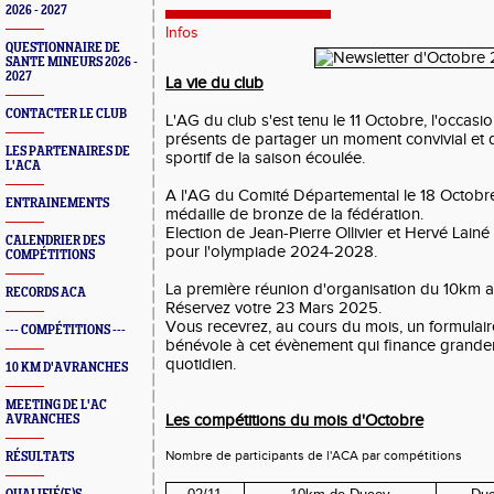
2026 - 2027
Infos
QUESTIONNAIRE DE
SANTE MINEURS 2026 -
2027
La vie du club
CONTACTER LE CLUB
L'AG du club s'est tenu le 11 Octobre, l'occasio
présents de partager un moment convivial et de 
LES PARTENAIRES DE
sportif de la saison écoulée.
L'ACA
A l'AG du Comité Départemental le 18 Octobre
ENTRAINEMENTS
médaille de bronze de la fédération.
Election de Jean-Pierre Ollivier et Hervé Lai
CALENDRIER DES
pour l'olympiade 2024-2028.
COMPÉTITIONS
La première réunion d'organisation du 10km a
RECORDS ACA
Réservez votre 23 Mars 2025.
Vous recevrez, au cours du mois, un formulaire
--- COMPÉTITIONS ---
bénévole à cet évènement qui finance grandem
quotidien.
10 KM D'AVRANCHES
MEETING DE L'AC
Les compétitions du mois d'Octobre
AVRANCHES
Nombre de participants de l'ACA par compétitions
RÉSULTATS