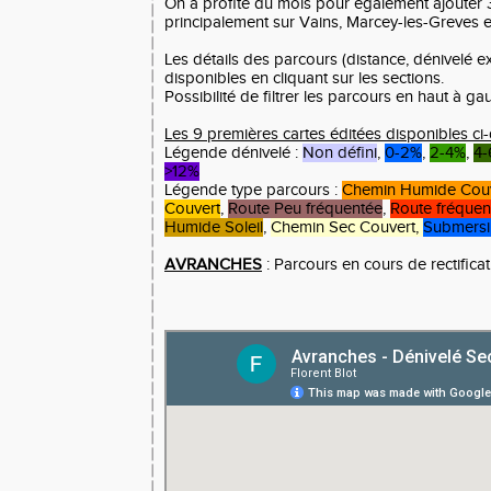
On a profité du mois pour également ajouter 
principalement sur Vains, Marcey-les-Greves e
Les détails des parcours (distance, dénivelé e
disponibles en cliquant sur les sections.
Possibilité de filtrer les parcours en haut à ga
Les 9 premières cartes éditées disponibles c
Légende dénivelé :
Non défini
,
0-2%
,
2-4%
,
4
>12%
Légende type parcours :
Chemin Humide Cou
Couvert
,
Route Peu fréquentée
,
Route fréquen
Humide Soleil
,
Chemin Sec Couvert,
Submersi
AVRANCHES
: Parcours en cours de rectificat