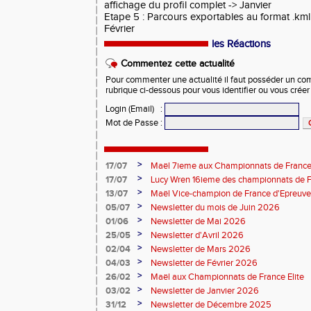
affichage du profil complet -> Janvier
Etape 5 : Parcours exportables au format .km
Février
les Réactions
Commentez cette actualité
Pour commenter une actualité il faut posséder un compt
rubrique ci-dessous pour vous identifier ou vous crée
Login (Email)
:
Mot de Passe
:
>
17/07
Maël 7ieme aux Championnats de France 
>
17/07
Lucy Wren 16ieme des championnats de F
perche
>
13/07
Maël Vice-champion de France d'Epreuv
>
05/07
Newsletter du mois de Juin 2026
>
01/06
Newsletter de Mai 2026
>
25/05
Newsletter d'Avril 2026
>
02/04
Newsletter de Mars 2026
>
04/03
Newsletter de Février 2026
>
26/02
Maël aux Championnats de France Elite
>
03/02
Newsletter de Janvier 2026
>
31/12
Newsletter de Décembre 2025