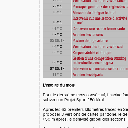
29/11
Vérification des épreuves de lancer
29/11
Principes généraux des règles des l
30/11
Missions du délégué fédéral
Intervenir sur une séance d'activité 
30/11
forme"
01/12
Concevoir une séance forme santé
02/12
Arbitrer les lancers
03-05/12
Posture de juge arbitre
04/12
Vérification des épreuves de saut
05/12
Responsabilité et éthique
Gestion d'une compétition running
06/12
individuelle avec e-logica
07-08/12
Intervenir sur une séance de runni
11/12
Arbitrer les départs
L'insolite du mois
Pour le deuxième mois consécutif, l'insolite fai
subvention Projet Sportif Fédéral.
Après les 63 premiers kilomètres tracés en Sep
proposer 3 versions de cartes par zone, le dé
/ 50 m après, le dénivelé global des sections, 