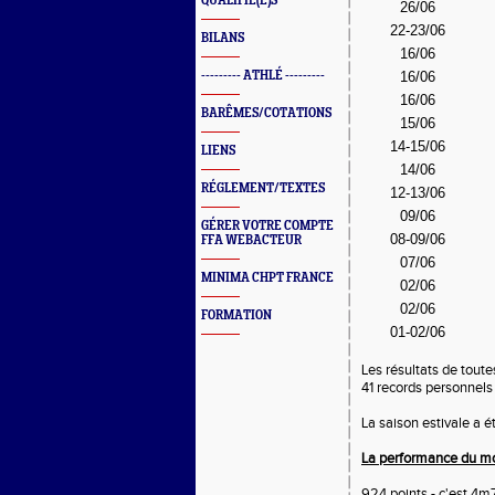
QUALIFIÉ(E)S
26/06
22-23/06
BILANS
16/06
--------- ATHLÉ ---------
16/06
16/06
BARÊMES/COTATIONS
15/06
14-15/06
LIENS
14/06
RÉGLEMENT/TEXTES
12-13/06
09/06
GÉRER VOTRE COMPTE
08-09/06
FFA WEBACTEUR
07/06
MINIMA CHPT FRANCE
02/06
02/06
FORMATION
01-02/06
Les résultats de toute
41 records personnels 
La saison estivale a 
La performance du m
924 points - c'est 4m