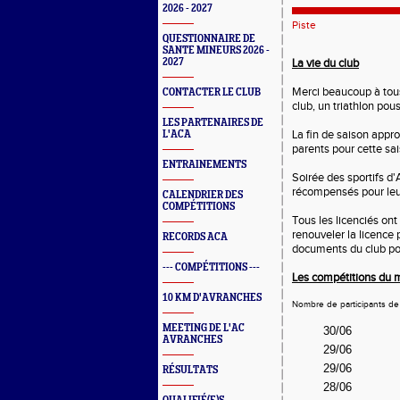
2026 - 2027
Piste
QUESTIONNAIRE DE
SANTE MINEURS 2026 -
2027
La vie du club
Merci beaucoup à tous
CONTACTER LE CLUB
club, un triathlon pous
LES PARTENAIRES DE
La fin de saison appro
L'ACA
parents pour cette sai
ENTRAINEMENTS
Soirée des sportifs d
récompensés pour leur
CALENDRIER DES
COMPÉTITIONS
Tous les licenciés ont
renouveler la licence
RECORDS ACA
documents du club p
--- COMPÉTITIONS ---
Les compétitions du m
10 KM D'AVRANCHES
Nombre de participants de 
MEETING DE L'AC
30/06
AVRANCHES
29/06
29/06
RÉSULTATS
28/06