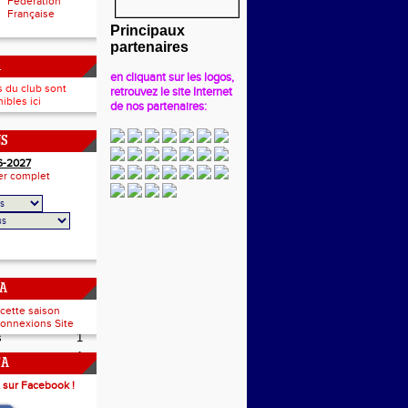
Fédération
Française
Principaux
partenaires
A
en cliquant sur les logos,
s du club sont
retrouvez le site Internet
ibles ici
de nos partenaires:
NS
6-2027
ier complet
CA
 cette saison
onnexions Site
s
1
1
CA
1
 sur Facebook !
3