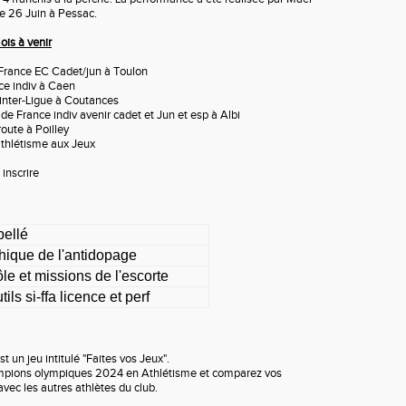
26 Juin à Pessac.
is à venir
de France EC Cadet/jun à Toulon
nce indiv à Caen
h inter-Ligue à Coutances
t de France indiv avenir cadet et Jun et esp à Albi
 route à Poilley
'athlétisme aux Jeux
inscrire
bellé
hique de l'antidopage
le et missions de l'escorte
tils si-ffa licence et perf
est un jeu intitulé "Faites vos Jeux".
mpions olympiques 2024 en Athlétisme et comparez vos
avec les autres athlètes du club.