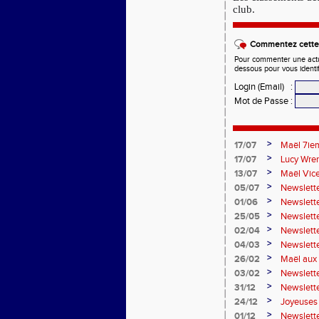
club.
Commentez cette 
Pour commenter une actual
dessous pour vous identi
Login (Email)
:
Mot de Passe
:
>
17/07
Maël 7ie
>
17/07
Lucy Wren
perche
>
13/07
Maël Vic
>
05/07
Newslette
>
01/06
Newslett
>
25/05
Newslette
>
02/04
Newslett
>
04/03
Newslette
>
26/02
Maël aux 
>
03/02
Newslette
>
31/12
Newslett
>
24/12
Joyeuses 
>
01/12
Newslett