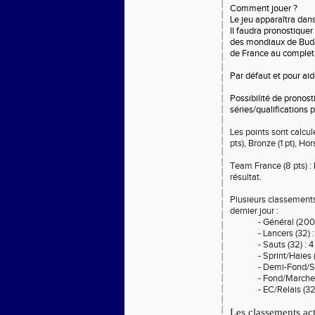
Comment jouer ?
Le jeu apparaîtra dans
Il faudra pronostique
des mondiaux de Buda
de France au complet.
Par défaut et pour ai
Possibilité de pronost
séries/qualifications
Les points sont calculé
pts), Bronze (1 pt), Ho
Team France (8 pts) :
résultat.
Plusieurs classements
dernier jour :
- Général (200
- Lancers (32) 
- Sauts (32) : 
- Sprint/Haies
- Demi-Fond/S
- Fond/Marche
- EC/Relais (3
Les classements act