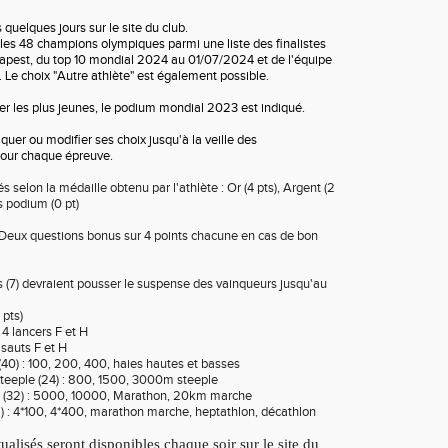
 quelques jours sur le site du club.
r les 48 champions olympiques parmi une liste des finalistes
pest, du top 10 mondial 2024 au 01/07/2024 et de l'équipe
 Le choix "Autre athlète" est également possible.
der les plus jeunes, le podium mondial 2023 est indiqué.
iquer ou modifier ses choix jusqu'à la veille des
 pour chaque épreuve.
s selon la médaille obtenu par l'athlète : Or (4 pts), Argent (2
rs podium (0 pt)
 Deux questions bonus sur 4 points chacune en cas de bon
 (7) devraient pousser le suspense des vainqueurs jusqu'au
 pts)
: 4 lancers F et H
4 sauts F et H
 (40) : 100, 200, 400, haies hautes et basses
teeple (24) : 800, 1500, 3000m steeple
 (32) : 5000, 10000, Marathon, 20km marche
2) : 4*100, 4*400, marathon marche, heptathlon, décathlon
ualisés seront disponibles chaque soir sur le site du