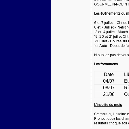
GOURMELIN-ROBIN le 
Les évènements du mo
6 et 7 juillet - Cht 
6 et 7 Juillet - Préfra
13 et 14 juillet - Matc
19, 20 et 21 juillet Ch
21 juillet - Course sur
1er Août - Début de l
N'oubliez pas de vous 
Les formations
Date
Li
04/07
Et
08/07
Rô
21/08
Ou
L'insolite du mois
Ce mois-ci, l'insolite 
Pronostiquez les cha
résultats chaque soir 