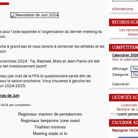
d'Athlétisme.
RECORDS AC
Les record
 pour l'aide apportée à l'organisation du dernier meeting du
dispon
sin.
che à grand pas et nous tenons à remercier les athlètes et les
COMPÉTITIO
son.
Calendrier 202
Voir le calendr
'Avranches 2024 : Tia, Raphaël, Malo et Jean-Pierre ont été
 bel investissement sportif.
Affichage :
Catégorie :
 reçu par mail de la FFA le questionnaire santé afin de
 pour la saison prochaine. Vous trouverez à gauche les
Calendrier
our 2024-2025.
ois de Juin
LICENCIÉS A
Licenciés
l'ACA par compétition :
Nombre de c
Regionaux masters de pentalancers
Saint jame
Regionaux benjamins zone ouest
Flers
FACEBOOK A
Triathlon minimes
Saint-lo
Rejoigner l'ACA
Meeting stade st lo
Saint-lo