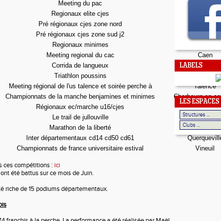
Meeting du pac
Pessac
Regionaux elite cjes
Caen
Pré régionaux cjes zone nord
Niort
Pré régionaux cjes zone sud j2
Mont de mar
Regionaux minimes
Evreux
Meeting regional du cac
Caen
Corrida de langueux
Langueux
LABELS
Triathlon poussins
Avranches
Meeting régional de l'us talence et soirée perche à
Talence
Championnats de la manche benjamines et minimes
Cherbourg en co
LES ESPACES
Régionaux ec/marche u16/cjes
Talence
Le trail de jullouville
Jullouville
Marathon de la liberté
Caen
Inter départementaux cd14 cd50 cd61
Querquevill
Championnats de france universitaire estival
Vineuil
s ces compétitions :
ici
ont été battus sur ce mois de Juin.
été riche de 15 podiums départementaux.
ois
74 franchis à la perche. La performance a été réalisée par Maël