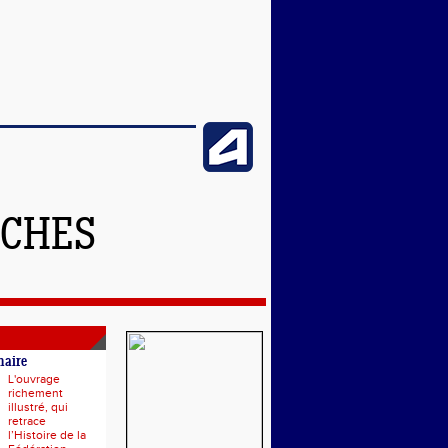
NCHES
naire
L'ouvrage
richement
illustré, qui
retrace
l’Histoire de la