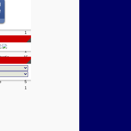
1
7
1
san
1
7
1
1
10
1
tentin
16
1
8
1
e
5
1