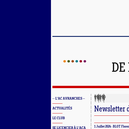
DE
-- L'AC AVRANCHES --
Newsletter 
ACTUALITÉS
LE CLUB
1 Juillet 2024 - BLOT Flore
SE LICENCIER À L'ACA