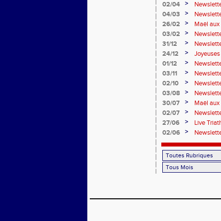
>
02/04
Newslett
>
04/03
Newslette
>
26/02
Maël aux 
>
03/02
Newslette
>
31/12
Newslett
>
24/12
Joyeuses 
>
01/12
Newslett
>
03/11
Newslett
>
02/10
Newslett
>
03/08
Newslette
>
30/07
Maël aux 
>
02/07
Newslett
>
27/06
Live Tria
>
02/06
Newslett