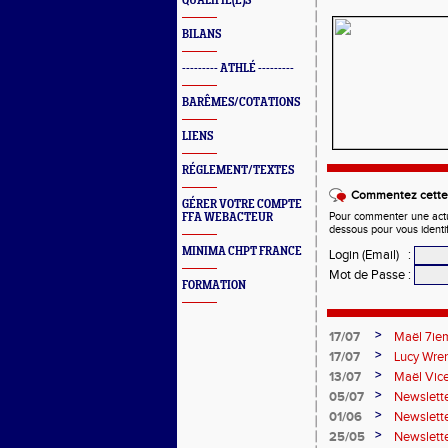
QUALIFIÉ(E)S
BILANS
--------- ATHLÉ ---------
BARÊMES/COTATIONS
LIENS
RÉGLEMENT/TEXTES
Commentez cette 
GÉRER VOTRE COMPTE
Pour commenter une actual
FFA WEBACTEUR
dessous pour vous identi
MINIMA CHPT FRANCE
Login (Email)
:
Mot de Passe
:
FORMATION
>
17/07
Maël 7ie
>
17/07
Lucy Wren
perche
>
13/07
Maël Vic
>
05/07
Newslette
>
01/06
Newslett
>
25/05
Newslette