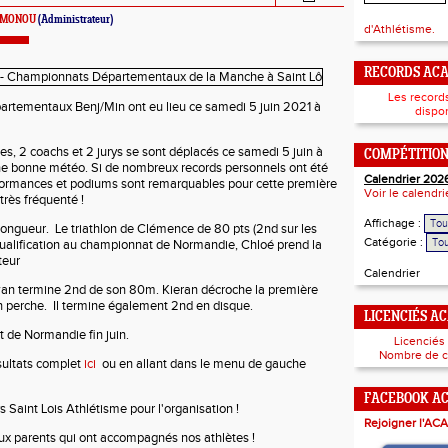
SIMONOU
(Administrateur)
d'Athlétisme.
RECORDS AC
Les record
rtementaux Benj/Min ont eu lieu ce samedi 5 juin 2021 à
dispon
tes, 2 coachs et 2 jurys se sont déplacés ce samedi 5 juin à
COMPÉTITIO
ne bonne météo. Si de nombreux records personnels ont été
Calendrier 202
rformances et podiums sont remarquables pour cette première
Voir le calendr
rès fréquenté !
Affichage :
 longueur. Le triathlon de Clémence de 80 pts (2nd sur les
Catégorie :
ualification au championnat de Normandie, Chloé prend la
teur
Calendrier
wan termine 2nd de son 80m. Kieran décroche la première
n perche. Il termine également 2nd en disque.
LICENCIÉS A
 de Normandie fin juin.
Licenciés
Nombre de c
sultats complet
ici
ou en allant dans le menu de gauche
FACEBOOK A
 Saint Lois Athlétisme pour l'organisation !
Rejoigner l'ACA
ux parents qui ont accompagnés nos athlètes !