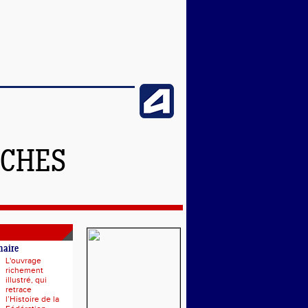
NCHES
naire
L'ouvrage
richement
illustré, qui
retrace
l’Histoire de la