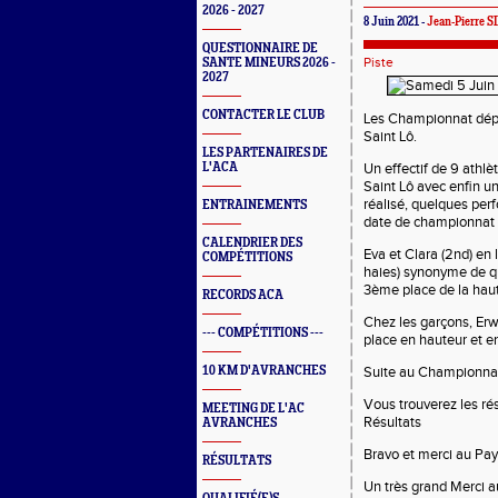
2026 - 2027
8 Juin 2021 -
Jean-Pierre 
QUESTIONNAIRE DE
Piste
SANTE MINEURS 2026 -
2027
CONTACTER LE CLUB
Les Championnat dépa
Saint Lô.
LES PARTENAIRES DE
L'ACA
Un effectif de 9 athlè
Saint Lô avec enfin u
réalisé, quelques pe
ENTRAINEMENTS
date de championnat t
CALENDRIER DES
Eva et Clara (2nd) en
COMPÉTITIONS
haies) synonyme de q
3ème place de la hau
RECORDS ACA
Chez les garçons, Er
--- COMPÉTITIONS ---
place en hauteur et e
10 KM D'AVRANCHES
Suite au Championnat
Vous trouverez les ré
MEETING DE L'AC
Résultats
AVRANCHES
Bravo et merci au Pays
RÉSULTATS
Un très grand Merci a