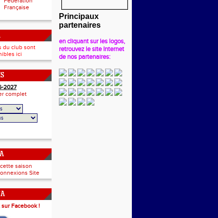
Fédération
Française
Principaux
partenaires
A
en cliquant sur les logos,
s du club sont
retrouvez le site Internet
ibles ici
de nos partenaires:
NS
6-2027
ier complet
CA
 cette saison
onnexions Site
CA
 sur Facebook !