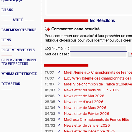
QUALIFIÉ(E)S
BILANS
--------- ATHLÉ ---------
les Réactions
Commentez cette actualité
BARÊMES/COTATIONS
Pour commenter une actualité il faut posséder un compt
LIENS
rubrique ci-dessous pour vous identifier ou vous crée
Login (Email)
:
RÉGLEMENT/TEXTES
Mot de Passe
:
GÉRER VOTRE COMPTE
FFA WEBACTEUR
>
17/07
Maël 7ieme aux Championnats de France 
MINIMA CHPT FRANCE
>
17/07
Lucy Wren 16ieme des championnats de F
perche
>
13/07
Maël Vice-champion de France d'Epreuv
FORMATION
>
05/07
Newsletter du mois de Juin 2026
>
01/06
Newsletter de Mai 2026
>
25/05
Newsletter d'Avril 2026
>
02/04
Newsletter de Mars 2026
>
04/03
Newsletter de Février 2026
>
26/02
Maël aux Championnats de France Elite
>
03/02
Newsletter de Janvier 2026
>
31/12
Newsletter de Décembre 2025