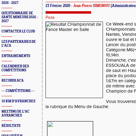
2026 - 2027
23 Février 2020 -
Jean-Pierre SIMONOU
(Administrateu
QUESTIONNAIRE DE
SANTE MINEURS 2026 -
Piste
2027
Ce Week-end se
CHampionnats 
CONTACTER LE CLUB
Nantes, Vendre
ouvre le bal et
LES PARTENAIRES DE
Lancer du poid
L'ACA
Catégorie M6(+
10,14m.
ENTRAINEMENTS
Dimanche, c'es
ESSOUALA de p
CALENDRIER DES
de saut en Haut
COMPÉTITIONS
place du podiu
1,67m en catégor
RECORDS ACA
de même avec 
Champion de Fr
--- COMPÉTITIONS ---
Vous trouverez 
10 KM D'AVRANCHES
la rubrique du Menu de Gauche.
MEETING DE L'AC
AVRANCHES
RÉSULTATS