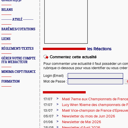
QUALIFIÉ(E)S
BILANS
--------- ATHLÉ ---------
BARÊMES/COTATIONS
LIENS
les Réactions
RÉGLEMENT/TEXTES
Commentez cette actualité
GÉRER VOTRE COMPTE
FFA WEBACTEUR
Pour commenter une actualité il faut posséder un compt
rubrique ci-dessous pour vous identifier ou vous crée
MINIMA CHPT FRANCE
Login (Email)
:
Mot de Passe
:
FORMATION
>
17/07
Maël 7ieme aux Championnats de France 
>
17/07
Lucy Wren 16ieme des championnats de F
perche
>
13/07
Maël Vice-champion de France d'Epreuv
>
05/07
Newsletter du mois de Juin 2026
>
01/06
Newsletter de Mai 2026
>
25/05
Newsletter d'Avril 2026