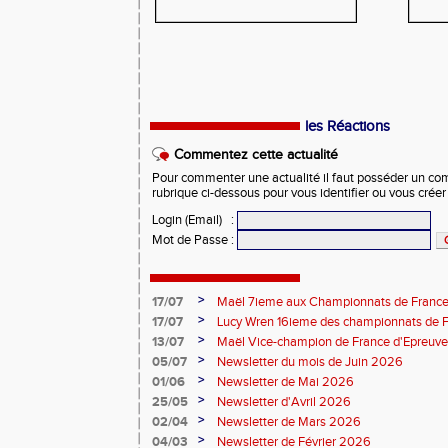
les Réactions
Commentez cette actualité
Pour commenter une actualité il faut posséder un compt
rubrique ci-dessous pour vous identifier ou vous crée
Login (Email)
:
Mot de Passe
:
>
17/07
Maël 7ieme aux Championnats de France 
>
17/07
Lucy Wren 16ieme des championnats de F
perche
>
13/07
Maël Vice-champion de France d'Epreuv
>
05/07
Newsletter du mois de Juin 2026
>
01/06
Newsletter de Mai 2026
>
25/05
Newsletter d'Avril 2026
>
02/04
Newsletter de Mars 2026
>
04/03
Newsletter de Février 2026