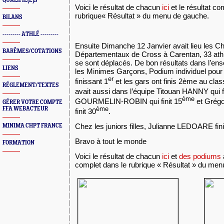
QUALIFIÉ(E)S
Voici le résultat de chacun
ici
et le résultat co
rubrique« Résultat » du menu de gauche.
BILANS
--------- ATHLÉ ---------
Ensuite Dimanche 12 Janvier avait lieu les 
BARÊMES/COTATIONS
Départementaux de Cross à Carentan, 33 ath
se sont déplacés. De bon résultats dans l’ens
LIENS
les Minimes Garçons, Podium individuel p
er
finissant 1
et les gars ont finis 2ème au clas
RÉGLEMENT/TEXTES
avait aussi dans l’équipe Titouan HANNY qui fi
ème
GOURMELIN-ROBIN qui finit 15
et Grég
GÉRER VOTRE COMPTE
ème
FFA WEBACTEUR
finit 30
.
Chez les juniors filles, Julianne LEDOARE fini
MINIMA CHPT FRANCE
Bravo à tout le monde
FORMATION
Voici le résultat de chacun
ici
et
des podiums
complet dans le rubrique « Résultat » du men