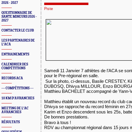
2026 - 2027
Piste
QUESTIONNAIRE DE
SANTE MINEURS 2026 -
2027
CONTACTER LE CLUB
LES PARTENAIRES DE
L'ACA
ENTRAINEMENTS
CALENDRIER DES
COMPÉTITIONS
Samedi 11 Janvier 7 athlètes de l’ACA se son
pour le Pre-régional en salle.
RECORDS ACA
Sur la photo, ci-dessus, Basile CRESTEY, K
DUBOSQ, Dhivya MILLOUR, Enzo BOURGAUL
--- COMPÉTITIONS ---
Matthieu BACHELET accompagné de Yann-Var
10 KM D'AVRANCHES
Matthieu établit un nouveau record du club c
Dhivya se rapproche du record féminin en 27
MEETING DE L'AC
Karim et Enzo descendent sous les 25s, batte
AVRANCHES
De bonnes prestations.
Bravo à tous !
RÉSULTATS
RDV au championnat régional dans 15 jours m