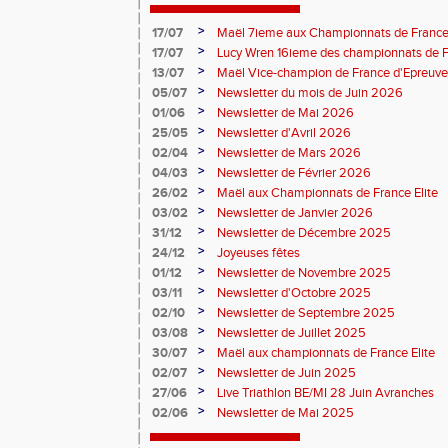
>
17/07
Maël 7ieme aux Championnats de France 
>
17/07
Lucy Wren 16ieme des championnats de F
perche
>
13/07
Maël Vice-champion de France d'Epreuv
>
05/07
Newsletter du mois de Juin 2026
>
01/06
Newsletter de Mai 2026
>
25/05
Newsletter d'Avril 2026
>
02/04
Newsletter de Mars 2026
>
04/03
Newsletter de Février 2026
>
26/02
Maël aux Championnats de France Elite
>
03/02
Newsletter de Janvier 2026
>
31/12
Newsletter de Décembre 2025
>
24/12
Joyeuses fêtes
>
01/12
Newsletter de Novembre 2025
>
03/11
Newsletter d'Octobre 2025
>
02/10
Newsletter de Septembre 2025
>
03/08
Newsletter de Juillet 2025
>
30/07
Maël aux championnats de France Elite
>
02/07
Newsletter de Juin 2025
>
27/06
Live Triathlon BE/MI 28 Juin Avranches
>
02/06
Newsletter de Mai 2025