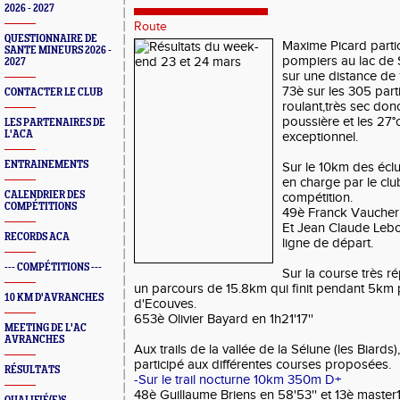
2026 - 2027
Route
QUESTIONNAIRE DE
Maxime Picard partic
SANTE MINEURS 2026 -
pompiers au lac de 
2027
sur une distance de
73è sur les 305 part
CONTACTER LE CLUB
roulant,très sec don
poussière et les 27
LES PARTENAIRES DE
L'ACA
exceptionnel.
ENTRAINEMENTS
Sur le 10km des éclu
en charge par le clu
CALENDRIER DES
compétition.
COMPÉTITIONS
49è Franck Vaucher 
Et Jean Claude Lebou
RECORDS ACA
ligne de départ.
--- COMPÉTITIONS ---
Sur la course très 
un parcours de 15.8km qui finit pendant 5km p
10 KM D'AVRANCHES
d'Ecouves.
653è Olivier Bayard en 1h21'17''
MEETING DE L'AC
AVRANCHES
Aux trails de la vallée de la Sélune (les Biards
participé aux différentes courses proposées.
RÉSULTATS
-Sur le trail nocturne 10km 350m D+
48è Guillaume Briens en 58'53'' et 13è master