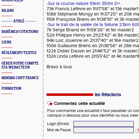
QUALIFIÉ(E)S
-Sur la course nature 10km 350m D+
73è Francis Lefèvre en 1h17'58'' et 13è master1
BILANS
108è Stéphanie Mongy en 1h37'25'' et 20è ma
110è Françoise Briens en 1h38'10'' et 3è maste
--------- ATHLÉ ---------
-Sur le trail de la vallée de la Sélune 23km 6
7è Serge Briand en 1h58'26'' et 1er master2
BARÊMES/COTATIONS
52è Philippe Henry en 2h23'42'' et 8è master
94è Loic Jouenne en 2h37'40'' et 16è master2
LIENS
100è Guillaume Briens en 2h38'56'' et 28è ma
122è Didier Dauvin en 2h46'52'' et 3è master
RÉGLEMENT/TEXTES
132è Linda Lefèvre en 2h55'42'' et 4è master1
GÉRER VOTRE COMPTE
Bravo à tous
FFA WEBACTEUR
MINIMA CHPT FRANCE
FORMATION
les Réactions
Commentez cette actualité
Pour commenter une actualité il faut posséder un compt
rubrique ci-dessous pour vous identifier ou vous crée
Login (Email)
:
Mot de Passe
: