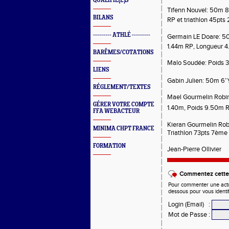
QUALIFIÉ(E)S
Tifenn Nouvel: 50m 8
BILANS
RP
et
triathlon 45pts
--------- ATHLÉ ---------
Germain LE Doare: 50
1.44m RP, Longueur 4.
BARÊMES/COTATIONS
Malo Soudée: Poids 
LIENS
Gabin Julien: 50m 6’
RÉGLEMENT/TEXTES
Mael Gourmelin Robin
GÉRER VOTRE COMPTE
1.40m, Poids 9.50m RP
FFA WEBACTEUR
Kieran Gourmelin Rob
MINIMA CHPT FRANCE
Triathlon 73pts 7ème
FORMATION
Jean-Pierre Ollivier
Commentez cette 
Pour commenter une actual
dessous pour vous identi
Login (Email)
:
Mot de Passe
: