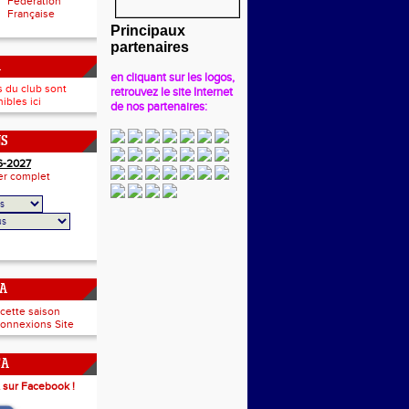
Fédération
Française
Principaux
partenaires
A
en cliquant sur les logos,
s du club sont
retrouvez le site Internet
ibles ici
de nos partenaires:
NS
6-2027
ier complet
CA
 cette saison
onnexions Site
CA
 sur Facebook !