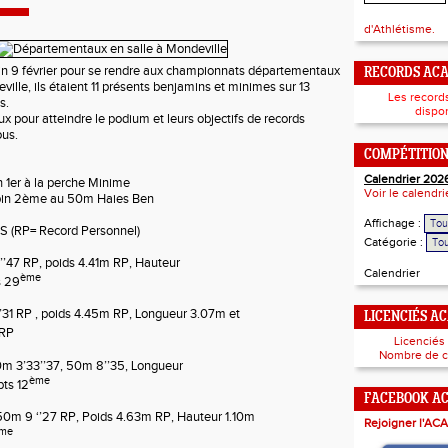
d'Athlétisme.
in 9 février pour se rendre aux championnats départementaux
RECORDS AC
ille, ils étaient 11 présents benjamins et minimes sur 13
Les record
s.
dispon
eux pour atteindre le podium et leurs objectifs de records
ous.
COMPÉTITIO
Calendrier 202
 1er à la perche Minime
Voir le calendr
bin 2ème au 50m Haies Ben
Affichage :
(RP= Record Personnel)
Catégorie :
’’47 RP
,
poids 4.41m RP
,
Hauteur
Calendrier
ème
s 29
’31 RP ,
poids 4.45m RP, Longueur 3.07m et
LICENCIÉS A
RP
Licenciés
Nombre de c
0m 3’33’’37, 50m 8’’35,
Longueur
ème
pts 12
FACEBOOK A
0m 9 ‘’27 RP, Poids 4.63m RP, Hauteur 1.10m
Rejoigner l'ACA
me