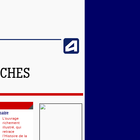
NCHES
naire
L'ouvrage
richement
illustré, qui
retrace
l’Histoire de la