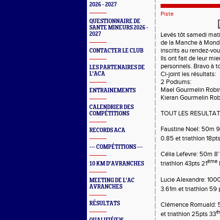
2026 - 2027
Piste
QUESTIONNAIRE DE
SANTE MINEURS 2026 -
2027
Levés tôt samedi mat
de la Manche à Mondev
inscrits au rendez-vou
CONTACTER LE CLUB
Ils ont fait de leur mi
personnels. Bravo à t
LES PARTENAIRES DE
Ci-joint les résultats:
L'ACA
2 Podiums:
Mael Gourmelin Robin
ENTRAINEMENTS
Kieran Gourmelin Ro
CALENDRIER DES
TOUT LES RESULTATS 
COMPÉTITIONS
Faustine Noel: 50m 9
RECORDS ACA
0.85
et
triathlon 18pt
--- COMPÉTITIONS ---
Célia Lefevre: 50m 8’
ème
triathlon 43pts 21
10 KM D'AVRANCHES
Lucie Alexandre: 100
MEETING DE L'AC
AVRANCHES
3.61m
et
triathlon 59 
RÉSULTATS
Clémence Romuald: 5
è
et
triathlon 25pts 33