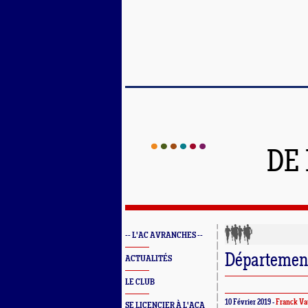
DE
-- L'AC AVRANCHES --
Département
ACTUALITÉS
LE CLUB
10 Février 2019 -
Franck Va
SE LICENCIER À L'ACA