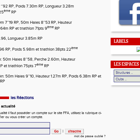
 ‘’92 RP, Poids 7.30m RP, Longueur 3.28m
ème
 25
RP
m 7’’19 RP, 50m Haies 8’’53 RP, Hauteur
ème
64m RP et triathlon 71pts 9
RP
3.96,
Longueur 3.85m RP
LABELS
ème
’96 RP,
Poids 5.98m
et
triathlon 38pts 22
: 50m Haies 8’’58, Perche 2.60m, Hauteur
LES ESPACES
ème
 et triathlon 75pts 7
RP
in: 50m Haies 9’’10, Hauteur 1.27m RP, Poids 6.38m RP et
 RP
les Réactions
actualité
ité il faut posséder un compte sur le site FFA, utilisez la rubrique ci-
fier ou vous créer un compte.
|
mot de passe oublié ?