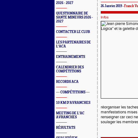
2026 - 2027
26 Janvier 2019 -
Franck V
QUESTIONNAIRE DE
Infos
SANTE MINEURS 2026 -
2027
CONTACTER LE CLUB
LES PARTENAIRES DE
L'ACA
ENTRAINEMENTS
CALENDRIER DES
COMPÉTITIONS
RECORDS ACA
--- COMPÉTITIONS ---
10 KM D'AVRANCHES
réorganiser les tache
manifestations mises 
MEETING DE L'AC
renseigner car ceci n
AVRANCHES
soulager les membres 
RÉSULTATS