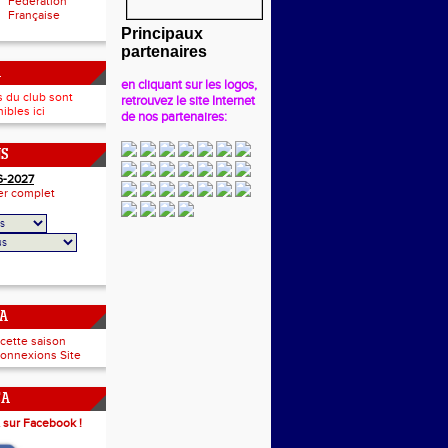
Fédération
Française
Principaux
partenaires
A
en cliquant sur les logos,
s du club sont
retrouvez le site Internet
ibles ici
de nos partenaires:
NS
6-2027
ier complet
CA
 cette saison
onnexions Site
CA
 sur Facebook !