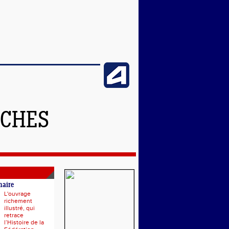
NCHES
naire
L'ouvrage
richement
illustré, qui
retrace
l’Histoire de la