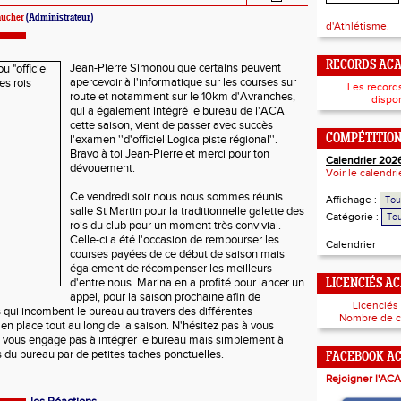
aucher
(Administrateur)
d'Athlétisme.
RECORDS AC
Jean-Pierre Simonou que certains peuvent
apercevoir à l'informatique sur les courses sur
Les record
route et notamment sur le 10km d'Avranches,
dispon
qui a également intégré le bureau de l'ACA
cette saison, vient de passer avec succès
l'examen ''d'officiel Logica piste régional''.
COMPÉTITIO
Bravo à toi Jean-Pierre et merci pour ton
Calendrier 202
dévouement.
Voir le calendr
Ce vendredi soir nous nous sommes réunis
Affichage :
salle St Martin pour la traditionnelle galette des
Catégorie :
rois du club pour un moment très convivial.
Celle-ci a été l'occasion de rembourser les
Calendrier
courses payées de ce début de saison mais
également de récompenser les meilleurs
d'entre nous. Marina en a profité pour lancer un
LICENCIÉS A
appel, pour la saison prochaine afin de
Licenciés
s qui incombent le bureau au travers des différentes
Nombre de c
en place tout au long de la saison. N'hésitez pas à vous
e vous engage pas à intégrer le bureau mais simplement à
du bureau par de petites taches ponctuelles.
FACEBOOK A
Rejoigner l'ACA