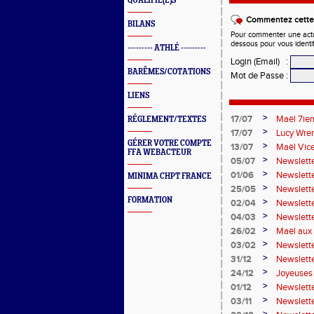
QUALIFIÉ(E)S
Commentez cette 
BILANS
Pour commenter une actual
dessous pour vous identi
--------- ATHLÉ ---------
Login (Email)
:
BARÊMES/COTATIONS
Mot de Passe
:
LIENS
>
17/07
Maël 7ie
RÉGLEMENT/TEXTES
>
17/07
Lucy Wren
GÉRER VOTRE COMPTE
perche
>
13/07
Maël Vic
FFA WEBACTEUR
>
05/07
Newslette
>
01/06
Newslett
MINIMA CHPT FRANCE
>
25/05
Newslette
FORMATION
>
02/04
Newslett
>
04/03
Newslette
>
26/02
Maël aux 
>
03/02
Newslette
>
31/12
Newslett
>
24/12
Joyeuses 
>
01/12
Newslett
>
03/11
Newslett