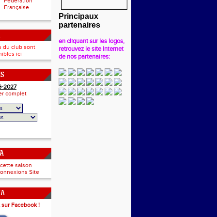
Fédération
Française
Principaux
partenaires
A
en cliquant sur les logos,
s du club sont
retrouvez le site Internet
ibles ici
de nos partenaires:
NS
6-2027
ier complet
CA
 cette saison
onnexions Site
CA
 sur Facebook !