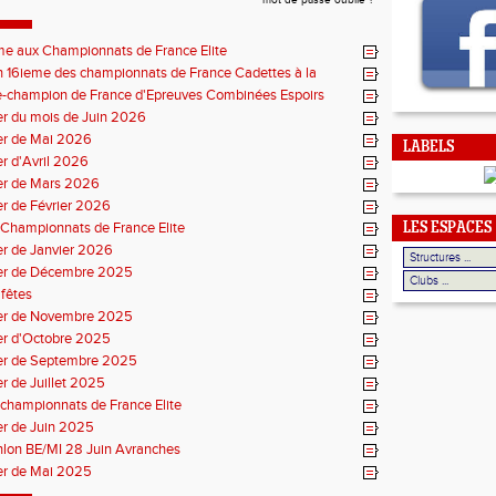
mot de passe oublié ?
me aux Championnats de France Elite
 16ieme des championnats de France Cadettes à la
e-champion de France d'Epreuves Combinées Espoirs
r du mois de Juin 2026
er de Mai 2026
LABELS
r d'Avril 2026
er de Mars 2026
r de Février 2026
Championnats de France Elite
LES ESPACES
r de Janvier 2026
er de Décembre 2025
fêtes
er de Novembre 2025
er d'Octobre 2025
er de Septembre 2025
r de Juillet 2025
championnats de France Elite
er de Juin 2025
thlon BE/MI 28 Juin Avranches
er de Mai 2025