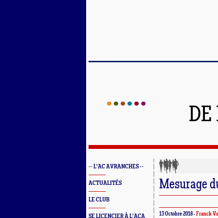
DE
-- L'AC AVRANCHES --
Mesurage d
ACTUALITÉS
LE CLUB
13 Octobre 2018 -
Franck V
SE LICENCIER À L'ACA