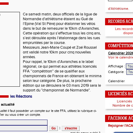
d'Athlétisme.
Ce samedi matin, deux officiels de la ligue de
Normandie d'athlétisme étaient au Gué de
RECORDS AC
l'Epine (Val St Père) pour étalonner les vélos
dans le but de remesurer le 10km d'Avranches.
Les record
Cette opération qui s'effectue tous les cinq ans,
dispon
s'est déroulée après l'étalonnage dans les rues
empruntées par la course.
COMPÉTITIO
Messieurs Jean-Marie Coupé et Zoé Roussel
ont validé notre 10km pour cinq nouvelles
Calendrier 202
années.
Voir le calendr
Pour rappel, le 10km d'Avranches a le label
régional, ce qui permet aux athlètes licenciés
Affichage :
FFA ''compétition'' de se qualifier aux
Catégorie :
championnats de France en obtenant le minima
selon leur catégorie. De plus, la prochaine
Calendrier
édition qui se déroulera le 03 mars 2019 sera le
support du "championnat de Normandie".
LICENCIÉS A
les Réactions
Licenciés
actualité
Nombre de c
ité il faut posséder un compte sur le site FFA, utilisez la rubrique ci-
fier ou vous créer un compte.
FACEBOOK A
Rejoigner l'ACA
|