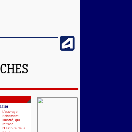
NCHES
naire
L'ouvrage
richement
illustré, qui
retrace
l’Histoire de la