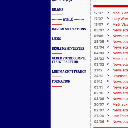
QUALIFIÉ(E)S
BILANS
>
17/07
Maël 7ie
>
17/07
Lucy Wren
--------- ATHLÉ ---------
perche
>
13/07
Maël Vic
BARÊMES/COTATIONS
>
05/07
Newslette
>
01/06
Newslett
LIENS
>
25/05
Newslette
>
02/04
Newslett
RÉGLEMENT/TEXTES
>
04/03
Newslette
>
GÉRER VOTRE COMPTE
26/02
Maël aux 
FFA WEBACTEUR
>
03/02
Newslette
>
31/12
Newslett
MINIMA CHPT FRANCE
>
24/12
Joyeuses 
>
01/12
Newslett
FORMATION
>
03/11
Newslett
>
02/10
Newslett
>
03/08
Newslette
>
30/07
Maël aux 
>
02/07
Newslett
>
27/06
Live Tria
>
02/06
Newslett