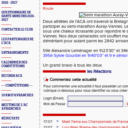
2026 - 2027
Route
QUESTIONNAIRE DE
SANTE MINEURS 2026 -
2027
Deux athlètes de l'ACA ont traversé la Breta
participer au semi-marathon Auray-Vannes. Le
CONTACTER LE CLUB
sous une chaleur écrasante pour rejoindre le
Vannes. Nos deux camarades ont souffert mai
LES PARTENAIRES DE
déméritant pour autant parmi les 2842 arrivan
L'ACA
59è Alexandre Leménager en 1h23'30'' et 34è
ENTRAINEMENTS
395è Sylvie Gourdel en 1h40'03'' et 9 è sénior
CALENDRIER DES
Un grand bravo à tous les deux.
COMPÉTITIONS
les Réactions
RECORDS ACA
Commentez cette actualité
--- COMPÉTITIONS ---
Pour commenter une actualité il faut posséder un compt
rubrique ci-dessous pour vous identifier ou vous crée
10 KM D'AVRANCHES
Login (Email)
:
Mot de Passe
:
MEETING DE L'AC
AVRANCHES
RÉSULTATS
>
17/07
Maël 7ieme aux Championnats de France 
>
17/07
Lucy Wren 16ieme des championnats de F