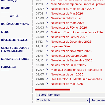
QUALIFIÉ(E)S
perche
>
13/07
Maël Vice-champion de France d'Epreuv
BILANS
>
05/07
Newsletter du mois de Juin 2026
>
01/06
Newsletter de Mai 2026
--------- ATHLÉ ---------
>
25/05
Newsletter d'Avril 2026
>
02/04
Newsletter de Mars 2026
BARÊMES/COTATIONS
>
04/03
Newsletter de Février 2026
>
LIENS
26/02
Maël aux Championnats de France Elite
>
03/02
Newsletter de Janvier 2026
RÉGLEMENT/TEXTES
>
31/12
Newsletter de Décembre 2025
>
24/12
Joyeuses fêtes
GÉRER VOTRE COMPTE
>
01/12
Newsletter de Novembre 2025
FFA WEBACTEUR
>
03/11
Newsletter d'Octobre 2025
MINIMA CHPT FRANCE
>
02/10
Newsletter de Septembre 2025
>
03/08
Newsletter de Juillet 2025
FORMATION
>
30/07
Maël aux championnats de France Elite
>
02/07
Newsletter de Juin 2025
>
27/06
Live Triathlon BE/MI 28 Juin Avranches
>
02/06
Newsletter de Mai 2025