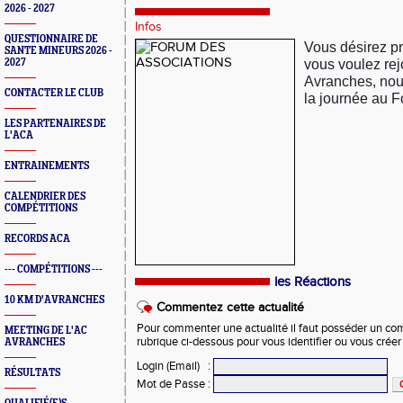
2026 - 2027
Infos
QUESTIONNAIRE DE
Vous désirez pra
SANTE MINEURS 2026 -
vous voulez
rej
2027
Avranches, nou
CONTACTER LE CLUB
la journée au 
LES PARTENAIRES DE
L'ACA
ENTRAINEMENTS
CALENDRIER DES
COMPÉTITIONS
RECORDS ACA
--- COMPÉTITIONS ---
les Réactions
10 KM D'AVRANCHES
Commentez cette actualité
Pour commenter une actualité il faut posséder un compt
MEETING DE L'AC
rubrique ci-dessous pour vous identifier ou vous crée
AVRANCHES
Login (Email)
:
RÉSULTATS
Mot de Passe
: