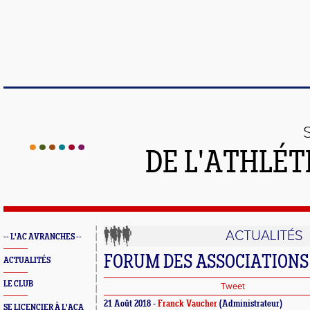
DE L'ATHLÉT
ACTUALITÉS
-- L'AC AVRANCHES --
FORUM DES ASSOCIATIONS
ACTUALITÉS
LE CLUB
Tweet
21 Août 2018 -
Franck Vaucher
(Administrateur)
SE LICENCIER À L'ACA