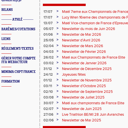
QUALIFIÉ(E)S
BILANS
>
17/07
Maël 7ieme aux Championnats de France 
>
17/07
Lucy Wren 16ieme des championnats de F
--------- ATHLÉ ---------
perche
>
13/07
Maël Vice-champion de France d'Epreuv
>
05/07
Newsletter du mois de Juin 2026
BARÊMES/COTATIONS
>
01/06
Newsletter de Mai 2026
LIENS
>
25/05
Newsletter d'Avril 2026
>
02/04
Newsletter de Mars 2026
RÉGLEMENT/TEXTES
>
04/03
Newsletter de Février 2026
>
26/02
Maël aux Championnats de France Elite
GÉRER VOTRE COMPTE
FFA WEBACTEUR
>
03/02
Newsletter de Janvier 2026
>
31/12
Newsletter de Décembre 2025
MINIMA CHPT FRANCE
>
24/12
Joyeuses fêtes
>
01/12
Newsletter de Novembre 2025
FORMATION
>
03/11
Newsletter d'Octobre 2025
>
02/10
Newsletter de Septembre 2025
>
03/08
Newsletter de Juillet 2025
>
30/07
Maël aux championnats de France Elite
>
02/07
Newsletter de Juin 2025
>
27/06
Live Triathlon BE/MI 28 Juin Avranches
>
02/06
Newsletter de Mai 2025