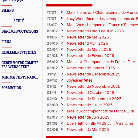
QUALIFIÉ(E)S
BILANS
>
17/07
Maël 7ieme aux Championnats de France 
>
17/07
Lucy Wren 16ieme des championnats de F
--------- ATHLÉ ---------
perche
>
13/07
Maël Vice-champion de France d'Epreuv
>
05/07
Newsletter du mois de Juin 2026
BARÊMES/COTATIONS
>
01/06
Newsletter de Mai 2026
LIENS
>
25/05
Newsletter d'Avril 2026
>
02/04
Newsletter de Mars 2026
RÉGLEMENT/TEXTES
>
04/03
Newsletter de Février 2026
>
26/02
Maël aux Championnats de France Elite
GÉRER VOTRE COMPTE
FFA WEBACTEUR
>
03/02
Newsletter de Janvier 2026
>
31/12
Newsletter de Décembre 2025
MINIMA CHPT FRANCE
>
24/12
Joyeuses fêtes
>
01/12
Newsletter de Novembre 2025
FORMATION
>
03/11
Newsletter d'Octobre 2025
>
02/10
Newsletter de Septembre 2025
>
03/08
Newsletter de Juillet 2025
>
30/07
Maël aux championnats de France Elite
>
02/07
Newsletter de Juin 2025
>
27/06
Live Triathlon BE/MI 28 Juin Avranches
>
02/06
Newsletter de Mai 2025