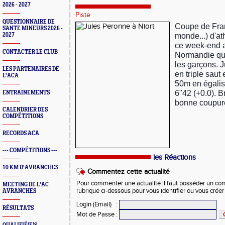
2026 - 2027
Piste
QUESTIONNAIRE DE
Coupe de Fran
SANTE MINEURS 2026 -
monde...) d'at
2027
ce week-end 
CONTACTER LE CLUB
Normandie qu
les garçons.
LES PARTENAIRES DE
en triple saut
L'ACA
50m en égalis
6"42 (+0.0). B
ENTRAINEMENTS
bonne coupur
CALENDRIER DES
COMPÉTITIONS
RECORDS ACA
--- COMPÉTITIONS ---
les Réactions
10 KM D'AVRANCHES
Commentez cette actualité
Pour commenter une actualité il faut posséder un compt
MEETING DE L'AC
rubrique ci-dessous pour vous identifier ou vous crée
AVRANCHES
Login (Email)
:
RÉSULTATS
Mot de Passe
: