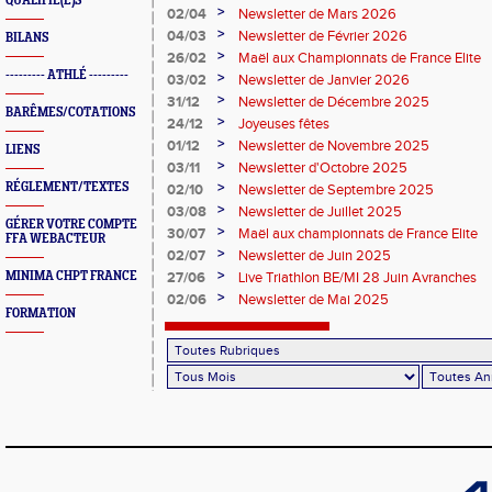
QUALIFIÉ(E)S
>
02/04
Newsletter de Mars 2026
>
04/03
Newsletter de Février 2026
BILANS
>
26/02
Maël aux Championnats de France Elite
--------- ATHLÉ ---------
>
03/02
Newsletter de Janvier 2026
>
31/12
Newsletter de Décembre 2025
BARÊMES/COTATIONS
>
24/12
Joyeuses fêtes
>
01/12
Newsletter de Novembre 2025
LIENS
>
03/11
Newsletter d'Octobre 2025
>
RÉGLEMENT/TEXTES
02/10
Newsletter de Septembre 2025
>
03/08
Newsletter de Juillet 2025
GÉRER VOTRE COMPTE
>
30/07
Maël aux championnats de France Elite
FFA WEBACTEUR
>
02/07
Newsletter de Juin 2025
>
MINIMA CHPT FRANCE
27/06
Live Triathlon BE/MI 28 Juin Avranches
>
02/06
Newsletter de Mai 2025
FORMATION