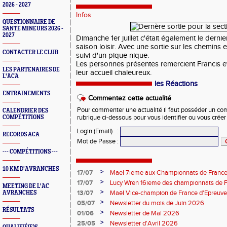
2026 - 2027
Infos
QUESTIONNAIRE DE
SANTE MINEURS 2026 -
2027
Dimanche 1er juillet c'était également le derni
saison loisir. Avec une sortie sur les chemins 
CONTACTER LE CLUB
suivi d'un pique nique.
Les personnes présentes remercient Francis et
LES PARTENAIRES DE
leur accueil chaleureux.
L'ACA
les Réactions
ENTRAINEMENTS
Commentez cette actualité
Pour commenter une actualité il faut posséder un compt
CALENDRIER DES
COMPÉTITIONS
rubrique ci-dessous pour vous identifier ou vous crée
Login (Email)
:
RECORDS ACA
Mot de Passe
:
--- COMPÉTITIONS ---
10 KM D'AVRANCHES
>
17/07
Maël 7ieme aux Championnats de France 
>
17/07
Lucy Wren 16ieme des championnats de F
MEETING DE L'AC
perche
>
13/07
Maël Vice-champion de France d'Epreuv
AVRANCHES
>
05/07
Newsletter du mois de Juin 2026
RÉSULTATS
>
01/06
Newsletter de Mai 2026
>
25/05
Newsletter d'Avril 2026