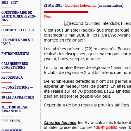
2026 - 2027
21 Mai 2018 -
Dorothée Leboucher
(administrateur)
QUESTIONNAIRE DE
SANTE MINEURS 2026 -
Piste
2027
C'est sous un soleil radieux que s'est déroulé 
CONTACTER LE CLUB
le samedi 19 mai 2018 à Flers (61) L'Ac Avranc
montée en régionale 1.
LES PARTENAIRES DE
L'ACA
Les athlètes présents (22) ont assurés. Beauco
réalisé des disciplines , qui n'étaient pas leur 
ENTRAINEMENTS
javelot, haies, steeple, marche...
CALENDRIER DES
Le club termine 8ème de régionale 1 avec un t
COMPÉTITIONS
5 clubs de régionale 2 ont fait mieux que nous
RECORDS ACA
De nombreuses défections n'ont pas permis a
espérer un meilleur total de points. En effet,
--- COMPÉTITIONS ---
été réalisé sur les 70 possibles. Et 22 athlètes
peut en espérer le double voir plus.
10 KM D'AVRANCHES
Cependant de bon résutlats pour les athlètes 
MEETING DE L'AC
AVRANCHES
RÉSULTATS
Chez les femmes
; les Avranchinaises totalisen
athlètes présentes contre
10541 points
avec 12