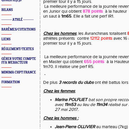
QUALIFIÉ(E)S
premier tour il y a 15 jours.
La meilleure performance de la journée revie
BILANS
en Junior qui obtient
878 points
à la hauteur 
un saut à
1m65
. Elle a fait une perf IR1.
--------- ATHLÉ ---------
BARÊMES/COTATIONS
Chez les hommes
; les Avranchinais totalisent
athlètes présents contre
12112 points
avec 16 
LIENS
premier tour il y a 15 jours.
RÉGLEMENT/TEXTES
La meilleure performance de la journée revie
GÉRER VOTRE COMPTE
en Master qui obtient
655 points
à la Hauteur 
FFA WEBACTEUR
1m70. Il réalise une perf R5.
MINIMA CHPT FRANCE
De plus
3 records du clubs
ont été battus lors
FORMATION
Chez les femmes
;
Marina POLFLIET
bat son propre reccor
avec
11m53
au lieu de
11m34
réalisé sur
27 mai 2017.
.
Chez les hommes :
Jean-Pierre OLLIVIER
au marteau (7kg)