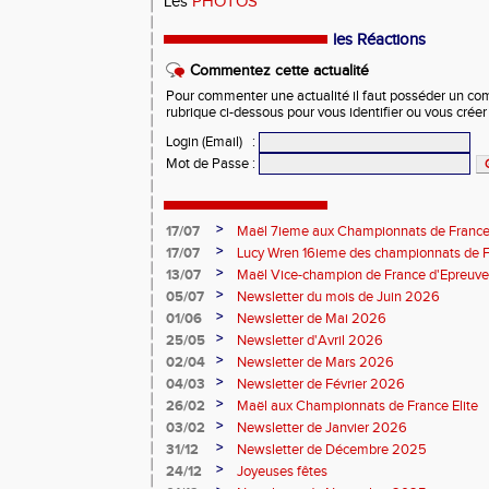
Les
PHOTOS
les Réactions
Commentez cette actualité
Pour commenter une actualité il faut posséder un compt
rubrique ci-dessous pour vous identifier ou vous crée
Login (Email)
:
Mot de Passe
:
>
17/07
Maël 7ieme aux Championnats de France 
>
17/07
Lucy Wren 16ieme des championnats de F
perche
>
13/07
Maël Vice-champion de France d'Epreuv
>
05/07
Newsletter du mois de Juin 2026
>
01/06
Newsletter de Mai 2026
>
25/05
Newsletter d'Avril 2026
>
02/04
Newsletter de Mars 2026
>
04/03
Newsletter de Février 2026
>
26/02
Maël aux Championnats de France Elite
>
03/02
Newsletter de Janvier 2026
>
31/12
Newsletter de Décembre 2025
>
24/12
Joyeuses fêtes