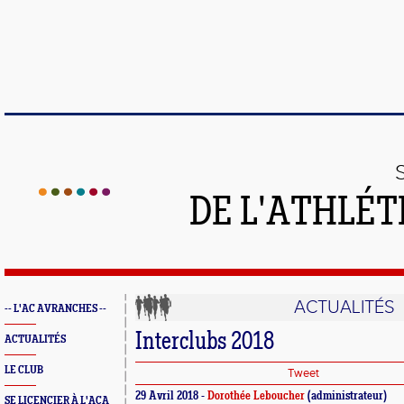
DE L'ATHLÉT
ACTUALITÉS
-- L'AC AVRANCHES --
Interclubs 2018
ACTUALITÉS
LE CLUB
Tweet
29 Avril 2018 -
Dorothée Leboucher
(administrateur)
SE LICENCIER À L'ACA