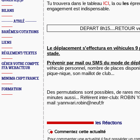
QUALIFIÉ(E)S
Tu trouvera dans le tableau
ICI
, la ou
les
épreu
engagement est indispensable.
BILANS
--------- ATHLÉ ---------
DEPART 8h15....RETOUR ve
BARÊMES/COTATIONS
LIENS
Le déplacement s'effectura en véhicules 9 
stade.
RÉGLEMENT/TEXTES
Prévenir par mail ou SMS du mode de dép
GÉRER VOTRE COMPTE
véhicule personnel, nombre de places disponib
FFA WEBACTEUR
pique-nique, son maillot de club...
MINIMA CHPT FRANCE
FORMATION
Des permutations sont possibles, de rares mo
minutes aussi... Référent inter-club: ROBIN Y
mail :yannvari.robin@neuf;fr
les Réactions
Commentez cette actualité
Pour commenter une actualité il faut posséder un compt