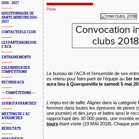
2026 - 2027
Piste
QUESTIONNAIRE DE
SANTE MINEURS 2026 -
2027
Convocation in
CONTACTER LE CLUB
clubs 2018
LES PARTENAIRES DE
L'ACA
ENTRAINEMENTS
CALENDRIER DES
COMPÉTITIONS
Le bureau de l'ACA et l'ensemble de ses entra
es retenu pour faire parti de l'équipe au
1er to
RECORDS ACA
aura lieu à Querqueville le samedi 5 mai 20
--- COMPÉTITIONS ---
L'enjeu est de taille: Aligner dans la catégor
10 KM D'AVRANCHES
femmes dans toutes les épreuves de pistes (
une journée) et des jurys et battre ainsi le re
MEETING DE L'AC
rapprochant des 30 000 points, une montée en
AVRANCHES
tours
étant visée (19 MAI 2018). Chaque poi
RÉSULTATS