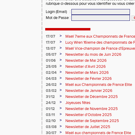
rubrique ci-dessous pour vous identifier ou vous crée
Login (Email)
:
Mot de Passe
:
>
17/07
Maël 7ieme aux Championnats de France 
>
17/07
Lucy Wren 16ieme des championnats de F
perche
>
13/07
Maël Vice-champion de France d'Epreuv
>
05/07
Newsletter du mois de Juin 2026
>
01/06
Newsletter de Mai 2026
>
25/05
Newsletter d'Avril 2026
>
02/04
Newsletter de Mars 2026
>
04/03
Newsletter de Février 2026
>
26/02
Maël aux Championnats de France Elite
>
03/02
Newsletter de Janvier 2026
>
31/12
Newsletter de Décembre 2025
>
24/12
Joyeuses fêtes
>
01/12
Newsletter de Novembre 2025
>
03/11
Newsletter d'Octobre 2025
>
02/10
Newsletter de Septembre 2025
>
03/08
Newsletter de Juillet 2025
>
30/07
Maël aux championnats de France Elite