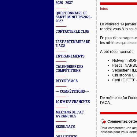
2026 - 2027
Infos
QUESTIONNAIRE DE
SANTE MINEURS 2026 -
2027
Le vendredi 19 janvie
rendez-vous à la salle
CONTACTER LE CLUB
En plus de partager 
LES PARTENAIRES DE
les athlètes qui se so
L'ACA
A été récompensé :
ENTRAINEMENTS
Nolwenn BOSC
Pascal NARBOT
CALENDRIER DES
Sébastien HEL
COMPÉTITIONS
Christophe CH
Cyril LEJETTE -
RECORDS ACA
--- COMPÉTITIONS ---
De même ce fut l'occ
10 KM D'AVRANCHES
l'ACA.
MEETING DE L'AC
AVRANCHES
Commentez cette 
RÉSULTATS
Pour commenter une actual
dessous pour vous identi