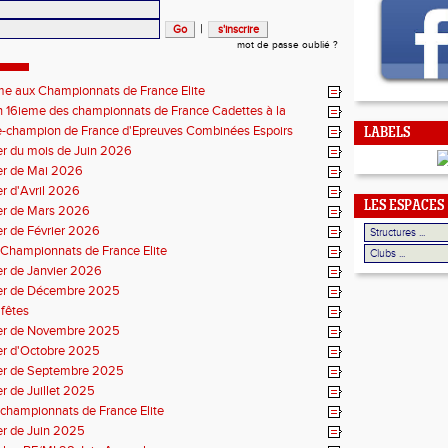
|
mot de passe oublié ?
me aux Championnats de France Elite
 16ieme des championnats de France Cadettes à la
e-champion de France d'Epreuves Combinées Espoirs
LABELS
r du mois de Juin 2026
er de Mai 2026
r d'Avril 2026
LES ESPACES
er de Mars 2026
r de Février 2026
Championnats de France Elite
r de Janvier 2026
er de Décembre 2025
fêtes
er de Novembre 2025
er d'Octobre 2025
er de Septembre 2025
r de Juillet 2025
championnats de France Elite
er de Juin 2025