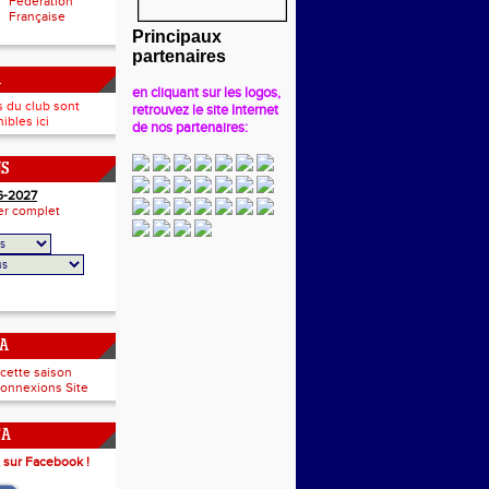
Fédération
Française
Principaux
partenaires
A
en cliquant sur les logos,
s du club sont
retrouvez le site Internet
ibles ici
de nos partenaires:
NS
6-2027
ier complet
CA
 cette saison
onnexions Site
CA
 sur Facebook !