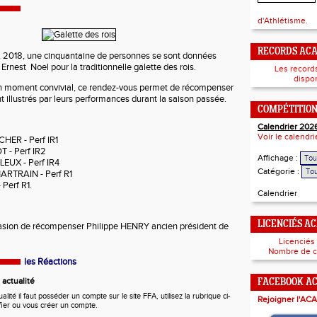
d'Athlétisme.
RECORDS AC
r, 2018, une cinquantaine de personnes se sont données
 Ernest Noel pour la traditionnelle galette des rois.
Les record
dispon
un moment convivial, ce rendez-vous permet de récompenser
nt illustrés par leurs performances durant la saison passée.
COMPÉTITIO
Calendrier 202
Voir le calendr
HER - Perf IR1
 - Perf IR2
Affichage :
LEUX - Perf IR4
Catégorie :
ARTRAIN - Perf R1
 Perf R1.
Calendrier
LICENCIÉS A
asion de récompenser Philippe HENRY ancien président de
Licenciés
Nombre de c
les Réactions
actualité
FACEBOOK A
ité il faut posséder un compte sur le site FFA, utilisez la rubrique ci-
Rejoigner l'ACA
fier ou vous créer un compte.