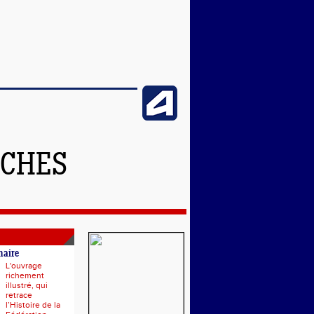
NCHES
naire
L'ouvrage
richement
illustré, qui
retrace
l’Histoire de la