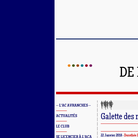
DE
-- L'AC AVRANCHES --
Galette des 
ACTUALITÉS
LE CLUB
22 Janvier 2018 -
Dorothée 
SE LICENCIER À L'ACA