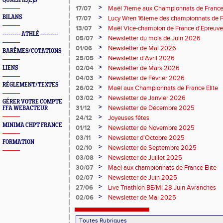
QUALIFIÉ(E)S
>
17/07
Maël 7ieme aux Championnats de France 
>
BILANS
17/07
Lucy Wren 16ieme des championnats de F
perche
>
13/07
Maël Vice-champion de France d'Epreuv
--------- ATHLÉ ---------
>
05/07
Newsletter du mois de Juin 2026
>
01/06
Newsletter de Mai 2026
BARÊMES/COTATIONS
>
25/05
Newsletter d'Avril 2026
>
02/04
Newsletter de Mars 2026
LIENS
>
04/03
Newsletter de Février 2026
RÉGLEMENT/TEXTES
>
26/02
Maël aux Championnats de France Elite
>
03/02
Newsletter de Janvier 2026
GÉRER VOTRE COMPTE
>
31/12
Newsletter de Décembre 2025
FFA WEBACTEUR
>
24/12
Joyeuses fêtes
MINIMA CHPT FRANCE
>
01/12
Newsletter de Novembre 2025
>
03/11
Newsletter d'Octobre 2025
FORMATION
>
02/10
Newsletter de Septembre 2025
>
03/08
Newsletter de Juillet 2025
>
30/07
Maël aux championnats de France Elite
>
02/07
Newsletter de Juin 2025
>
27/06
Live Triathlon BE/MI 28 Juin Avranches
>
02/06
Newsletter de Mai 2025