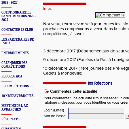
2026 - 2027
Infos
QUESTIONNAIRE DE
SANTE MINEURS 2026 -
2027
Nouveau, retrouvez mise à jour toutes les inf
prochaines compétitions à venir dans la colo
CONTACTER LE CLUB
compétitions , à savoir :
LES PARTENAIRES DE
L'ACA
3 décembre 2017 (Départementaux de saut vert
ENTRAINEMENTS
9 décembre 2017 (Foulées du Roc à Louvigné-
CALENDRIER DES
COMPÉTITIONS
10 décembre 2017 ( 1ère journée des Pré-Régi
Cadets à Mondeville)
RECORDS ACA
les Réactions
--- COMPÉTITIONS ---
Commentez cette actualité
10 KM D'AVRANCHES
Pour commenter une actualité il faut posséder un compt
rubrique ci-dessous pour vous identifier ou vous crée
MEETING DE L'AC
AVRANCHES
Login (Email)
:
Mot de Passe
:
RÉSULTATS