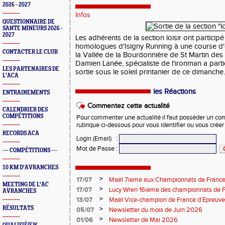
2026 - 2027
Infos
QUESTIONNAIRE DE
SANTE MINEURS 2026 -
2027
Les adhérents de la section loisir ont partici
homologues d'Isigny Running à une course d'
CONTACTER LE CLUB
la Vallée de la Bourdonnière de St Martin d
Damien Lanée, spécialiste de l'ironman a partic
LES PARTENAIRES DE
sortie sous le soleil printanier de ce dimanche
L'ACA
les Réactions
ENTRAINEMENTS
Commentez cette actualité
CALENDRIER DES
COMPÉTITIONS
Pour commenter une actualité il faut posséder un compt
rubrique ci-dessous pour vous identifier ou vous crée
RECORDS ACA
Login (Email)
:
Mot de Passe
:
--- COMPÉTITIONS ---
10 KM D'AVRANCHES
>
17/07
Maël 7ieme aux Championnats de France 
MEETING DE L'AC
>
17/07
Lucy Wren 16ieme des championnats de F
AVRANCHES
perche
>
13/07
Maël Vice-champion de France d'Epreuv
RÉSULTATS
>
05/07
Newsletter du mois de Juin 2026
>
01/06
Newsletter de Mai 2026