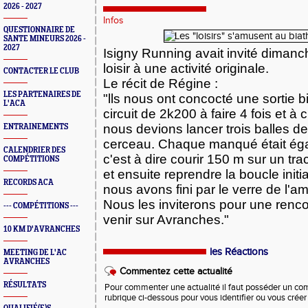
2026 - 2027
Infos
QUESTIONNAIRE DE
SANTE MINEURS 2026 -
2027
Isigny Running avait invité dimanc
loisir à une activité originale.
CONTACTER LE CLUB
Le récit de Régine :
LES PARTENAIRES DE
"lls nous ont concocté une sortie b
L'ACA
circuit de 2k200 à faire 4 fois et 
nous devions lancer trois balles
de
ENTRAINEMENTS
cerceau.
Chaque manqué était égal
CALENDRIER DES
c'est à dire courir 150 m sur un trac
COMPÉTITIONS
et ensuite reprendre la boucle initia
RECORDS ACA
nous avons fini par le verre de l'ami
Nous les inviterons pour une rencon
--- COMPÉTITIONS ---
venir sur Avranches."
10 KM D'AVRANCHES
les Réactions
MEETING DE L'AC
AVRANCHES
Commentez cette actualité
RÉSULTATS
Pour commenter une actualité il faut posséder un compt
rubrique ci-dessous pour vous identifier ou vous crée