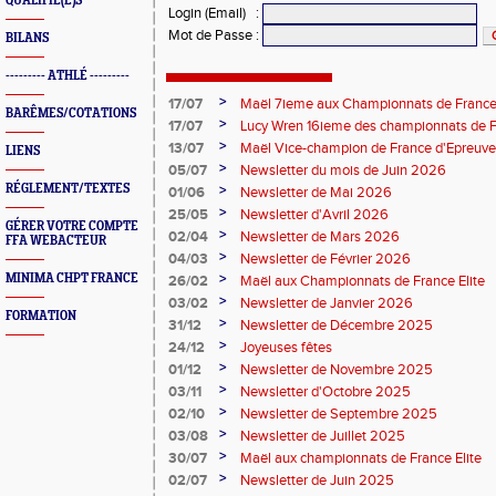
QUALIFIÉ(E)S
Login (Email)
:
Mot de Passe
:
BILANS
--------- ATHLÉ ---------
>
17/07
Maël 7ieme aux Championnats de France 
BARÊMES/COTATIONS
>
17/07
Lucy Wren 16ieme des championnats de F
perche
>
13/07
Maël Vice-champion de France d'Epreuv
LIENS
>
05/07
Newsletter du mois de Juin 2026
RÉGLEMENT/TEXTES
>
01/06
Newsletter de Mai 2026
>
25/05
Newsletter d'Avril 2026
GÉRER VOTRE COMPTE
>
02/04
Newsletter de Mars 2026
FFA WEBACTEUR
>
04/03
Newsletter de Février 2026
>
MINIMA CHPT FRANCE
26/02
Maël aux Championnats de France Elite
>
03/02
Newsletter de Janvier 2026
FORMATION
>
31/12
Newsletter de Décembre 2025
>
24/12
Joyeuses fêtes
>
01/12
Newsletter de Novembre 2025
>
03/11
Newsletter d'Octobre 2025
>
02/10
Newsletter de Septembre 2025
>
03/08
Newsletter de Juillet 2025
>
30/07
Maël aux championnats de France Elite
>
02/07
Newsletter de Juin 2025