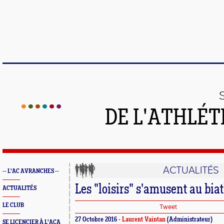
DE L'ATHLÉT
ACTUALITÉS
-- L'AC AVRANCHES --
Les "loisirs" s'amusent au bia
ACTUALITÉS
LE CLUB
Tweet
27 Octobre 2016 -
Laurent Vaintan
(Administrateur)
SE LICENCIER À L'ACA