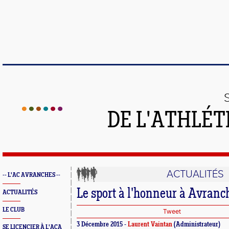
DE L'ATHLÉT
ACTUALITÉS
-- L'AC AVRANCHES --
Le sport à l'honneur à Avranc
ACTUALITÉS
LE CLUB
Tweet
3 Décembre 2015 -
Laurent Vaintan
(Administrateur)
SE LICENCIER À L'ACA