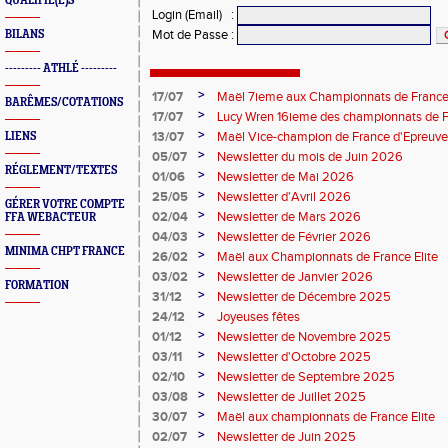
QUALIFIÉ(E)S
Login (Email)
:
Mot de Passe
:
BILANS
--------- ATHLÉ ---------
>
17/07
Maël 7ieme aux Championnats de France 
BARÊMES/COTATIONS
>
17/07
Lucy Wren 16ieme des championnats de F
perche
>
13/07
Maël Vice-champion de France d'Epreuv
LIENS
>
05/07
Newsletter du mois de Juin 2026
RÉGLEMENT/TEXTES
>
01/06
Newsletter de Mai 2026
>
25/05
Newsletter d'Avril 2026
GÉRER VOTRE COMPTE
>
02/04
Newsletter de Mars 2026
FFA WEBACTEUR
>
04/03
Newsletter de Février 2026
MINIMA CHPT FRANCE
>
26/02
Maël aux Championnats de France Elite
>
03/02
Newsletter de Janvier 2026
FORMATION
>
31/12
Newsletter de Décembre 2025
>
24/12
Joyeuses fêtes
>
01/12
Newsletter de Novembre 2025
>
03/11
Newsletter d'Octobre 2025
>
02/10
Newsletter de Septembre 2025
>
03/08
Newsletter de Juillet 2025
>
30/07
Maël aux championnats de France Elite
>
02/07
Newsletter de Juin 2025