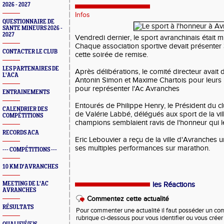
2026 - 2027
Infos
QUESTIONNAIRE DE
SANTE MINEURS 2026 -
2027
Vendredi dernier, le sport avranchinais était m
Chaque association sportive devait présenter 3
CONTACTER LE CLUB
cette soirée de remise.
LES PARTENAIRES DE
Après délibérations, le comité directeur avait
L'ACA
Antonin Simon et Maxime Chartois pour leur
pour représenter l'Ac Avranches
ENTRAINEMENTS
Entourés de Philippe Henry, le Président du cl
CALENDRIER DES
de Valérie Labbé, délégués aux sport de la vil
COMPÉTITIONS
champions semblaient ravis de l'honneur qui le
RECORDS ACA
Eric Lebouvier a reçu de la ville d'Avranches u
ses multiples performances sur marathon.
--- COMPÉTITIONS ---
10 KM D'AVRANCHES
MEETING DE L'AC
les Réactions
AVRANCHES
Commentez cette actualité
RÉSULTATS
Pour commenter une actualité il faut posséder un compt
rubrique ci-dessous pour vous identifier ou vous crée