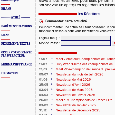
QUALIFIÉ(E)S
Bravo à tous les athlètes pour leurs perform
pouvez voir un aperçu en regardant les bilan
BILANS
les Réactions
--------- ATHLÉ ---------
Commentez cette actualité
BARÊMES/COTATIONS
Pour commenter une actualité il faut posséder un compt
rubrique ci-dessous pour vous identifier ou vous crée
LIENS
Login (Email)
:
Mot de Passe
:
RÉGLEMENT/TEXTES
GÉRER VOTRE COMPTE
FFA WEBACTEUR
>
17/07
Maël 7ieme aux Championnats de France 
>
17/07
Lucy Wren 16ieme des championnats de F
MINIMA CHPT FRANCE
perche
>
13/07
Maël Vice-champion de France d'Epreuv
FORMATION
>
05/07
Newsletter du mois de Juin 2026
>
01/06
Newsletter de Mai 2026
>
25/05
Newsletter d'Avril 2026
>
02/04
Newsletter de Mars 2026
>
04/03
Newsletter de Février 2026
>
26/02
Maël aux Championnats de France Elite
>
03/02
Newsletter de Janvier 2026
>
31/12
Newsletter de Décembre 2025