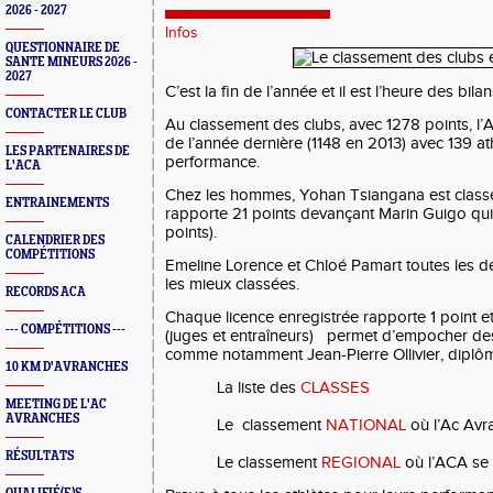
2026 - 2027
Infos
QUESTIONNAIRE DE
SANTE MINEURS 2026 -
2027
C’est la fin de l’année et il est l’heure des bilan
CONTACTER LE CLUB
Au classement des clubs, avec 1278 points, l’
de l’année dernière (1148 en 2013) avec 139 at
LES PARTENAIRES DE
performance.
L'ACA
Chez les hommes, Yohan Tsiangana est classé IR
ENTRAINEMENTS
rapporte 21 points devançant Marin Guigo qui 
points).
CALENDRIER DES
COMPÉTITIONS
Emeline Lorence et Chloé Pamart toutes les de
les mieux classées.
RECORDS ACA
Chaque licence enregistrée rapporte 1 point 
--- COMPÉTITIONS ---
(juges et entraîneurs) permet d’empocher d
comme notamment Jean-Pierre Ollivier, diplômé
10 KM D'AVRANCHES
La liste des
CLASSES
MEETING DE L'AC
AVRANCHES
Le classement
NATIONAL
où l’Ac Avr
RÉSULTATS
Le classement
REGIONAL
où l’ACA se 