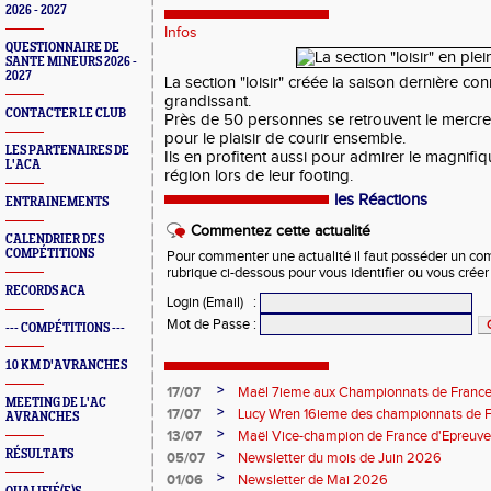
2026 - 2027
Infos
QUESTIONNAIRE DE
SANTE MINEURS 2026 -
2027
La section "loisir" créée la saison dernière co
grandissant.
CONTACTER LE CLUB
Près de 50 personnes se retrouvent le mercre
pour le plaisir de courir ensemble.
LES PARTENAIRES DE
Ils en profitent aussi pour admirer le magnifi
L'ACA
région lors de leur footing.
les Réactions
ENTRAINEMENTS
Commentez cette actualité
CALENDRIER DES
COMPÉTITIONS
Pour commenter une actualité il faut posséder un compt
rubrique ci-dessous pour vous identifier ou vous crée
RECORDS ACA
Login (Email)
:
Mot de Passe
:
--- COMPÉTITIONS ---
10 KM D'AVRANCHES
>
17/07
Maël 7ieme aux Championnats de France 
MEETING DE L'AC
>
17/07
Lucy Wren 16ieme des championnats de F
AVRANCHES
perche
>
13/07
Maël Vice-champion de France d'Epreuv
RÉSULTATS
>
05/07
Newsletter du mois de Juin 2026
>
01/06
Newsletter de Mai 2026