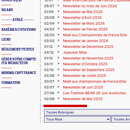
13/07
Maël Vice-champion de France d'Epreuv
QUALIFIÉ(E)S
>
05/07
Newsletter du mois de Juin 2026
BILANS
>
01/06
Newsletter de Mai 2026
>
25/05
Newsletter d'Avril 2026
--------- ATHLÉ ---------
>
02/04
Newsletter de Mars 2026
>
04/03
Newsletter de Février 2026
BARÊMES/COTATIONS
>
26/02
Maël aux Championnats de France Elite
LIENS
>
03/02
Newsletter de Janvier 2026
>
31/12
Newsletter de Décembre 2025
RÉGLEMENT/TEXTES
>
24/12
Joyeuses fêtes
>
01/12
Newsletter de Novembre 2025
GÉRER VOTRE COMPTE
FFA WEBACTEUR
>
03/11
Newsletter d'Octobre 2025
>
02/10
Newsletter de Septembre 2025
MINIMA CHPT FRANCE
>
03/08
Newsletter de Juillet 2025
>
30/07
Maël aux championnats de France Elite
FORMATION
>
02/07
Newsletter de Juin 2025
>
27/06
Live Triathlon BE/MI 28 Juin Avranches
>
02/06
Newsletter de Mai 2025