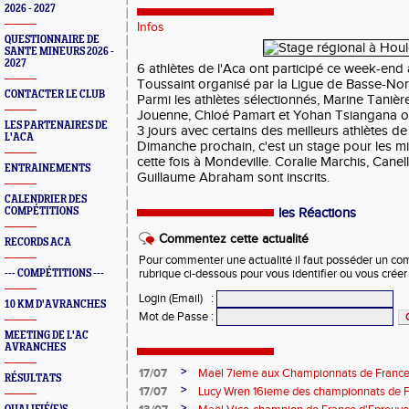
2026 - 2027
Infos
QUESTIONNAIRE DE
SANTE MINEURS 2026 -
2027
6 athlètes de l'Aca ont participé ce week-end 
Toussaint organisé par la Ligue de Basse-No
CONTACTER LE CLUB
Parmi les athlètes sélectionnés, Marine Tani
Jouenne, Chloé Pamart et Yohan Tsiangana on
LES PARTENAIRES DE
3 jours avec certains des meilleurs athlètes de
L'ACA
Dimanche prochain, c'est un stage pour les m
cette fois à Mondeville. Coralie Marchis, Canel
ENTRAINEMENTS
Guillaume Abraham sont inscrits.
CALENDRIER DES
COMPÉTITIONS
les Réactions
Commentez cette actualité
RECORDS ACA
Pour commenter une actualité il faut posséder un compt
--- COMPÉTITIONS ---
rubrique ci-dessous pour vous identifier ou vous crée
Login (Email)
:
10 KM D'AVRANCHES
Mot de Passe
:
MEETING DE L'AC
AVRANCHES
>
17/07
Maël 7ieme aux Championnats de France 
RÉSULTATS
>
17/07
Lucy Wren 16ieme des championnats de F
perche
>