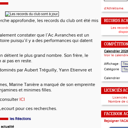
d'Athlétisme.
rche approfondie, les records du club ont été mis
RECORDS AC
Les record
dispon
alement constater que l’Ac Avranches est un
toire puisqu’il y a des performances qui datent
COMPÉTITIO
Calendrier 202
en détient le plus grand nombre. Son frère, le
Voir le calendr
n ai pas en reste.
Affichage :
Catégorie :
dominés par Aubert Tréguilly, Yann Etienvre et
Calendrier
unes, Marine Tanière a marqué de son empreinte
njamines et minimes filles.
LICENCIÉS A
Licenciés
consulter
ICI
Nombre de c
 Lecourt pour ces recherches.
FACEBOOK A
les Réactions
Rejoigner l'ACA
actualité