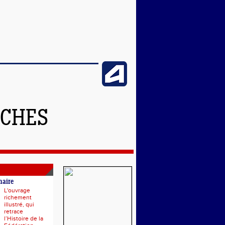
NCHES
naire
L'ouvrage
richement
illustré, qui
retrace
l’Histoire de la