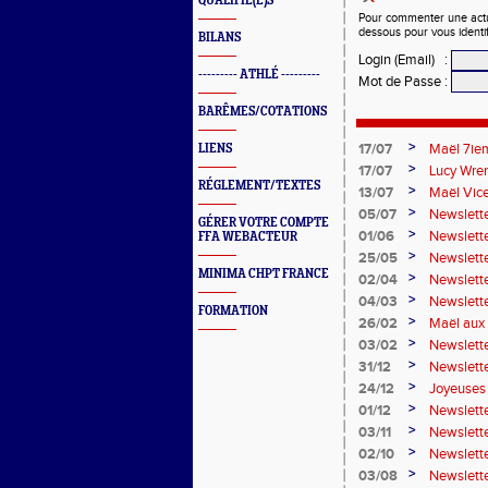
QUALIFIÉ(E)S
Pour commenter une actual
dessous pour vous identi
BILANS
Login (Email)
:
--------- ATHLÉ ---------
Mot de Passe
:
BARÊMES/COTATIONS
>
17/07
Maël 7ie
LIENS
>
17/07
Lucy Wren
RÉGLEMENT/TEXTES
perche
>
13/07
Maël Vic
>
05/07
Newslette
GÉRER VOTRE COMPTE
>
01/06
Newslett
FFA WEBACTEUR
>
25/05
Newslette
MINIMA CHPT FRANCE
>
02/04
Newslett
>
04/03
Newslette
FORMATION
>
26/02
Maël aux 
>
03/02
Newslette
>
31/12
Newslett
>
24/12
Joyeuses 
>
01/12
Newslett
>
03/11
Newslett
>
02/10
Newslett
>
03/08
Newslette