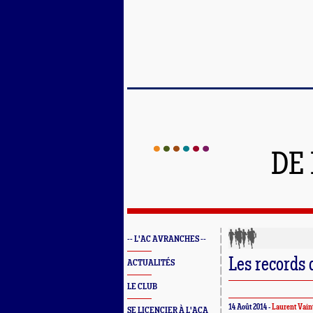
DE
-- L'AC AVRANCHES --
Les records 
ACTUALITÉS
LE CLUB
14 Août 2014 -
Laurent Vain
SE LICENCIER À L'ACA