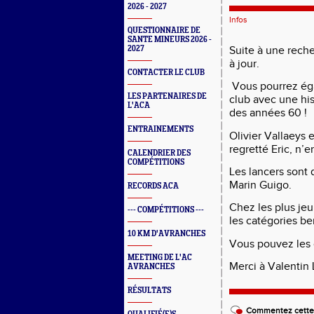
2026 - 2027
Infos
QUESTIONNAIRE DE
SANTE MINEURS 2026 -
2027
Suite à une reche
à jour.
CONTACTER LE CLUB
Vous pourrez ég
LES PARTENAIRES DE
club avec une his
L'ACA
des années 60 !
ENTRAINEMENTS
Olivier Vallaeys 
regretté Eric, n’e
CALENDRIER DES
COMPÉTITIONS
Les lancers sont 
Marin Guigo.
RECORDS ACA
Chez les plus je
--- COMPÉTITIONS ---
les catégories be
10 KM D'AVRANCHES
Vous pouvez les 
MEETING DE L'AC
Merci à Valentin
AVRANCHES
RÉSULTATS
Commentez cette 