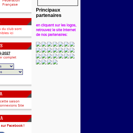
Fédération
Française
Principaux
partenaires
A
en cliquant sur les logos,
s du club sont
retrouvez le site Internet
ibles ici
de nos partenaires:
NS
6-2027
ier complet
CA
 cette saison
onnexions Site
CA
 sur Facebook !