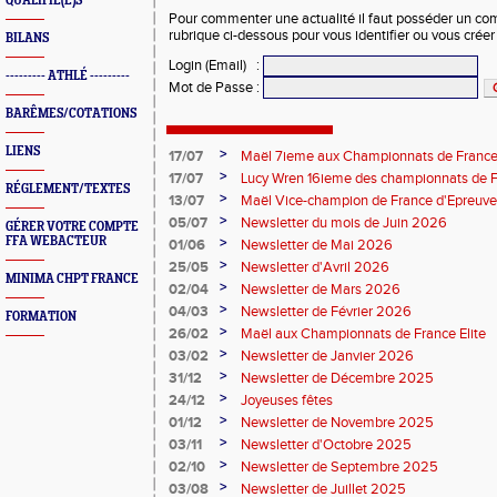
QUALIFIÉ(E)S
Pour commenter une actualité il faut posséder un compt
rubrique ci-dessous pour vous identifier ou vous crée
BILANS
Login (Email)
:
--------- ATHLÉ ---------
Mot de Passe
:
BARÊMES/COTATIONS
LIENS
>
17/07
Maël 7ieme aux Championnats de France 
>
17/07
Lucy Wren 16ieme des championnats de F
RÉGLEMENT/TEXTES
perche
>
13/07
Maël Vice-champion de France d'Epreuv
>
05/07
Newsletter du mois de Juin 2026
GÉRER VOTRE COMPTE
FFA WEBACTEUR
>
01/06
Newsletter de Mai 2026
>
25/05
Newsletter d'Avril 2026
MINIMA CHPT FRANCE
>
02/04
Newsletter de Mars 2026
>
04/03
Newsletter de Février 2026
FORMATION
>
26/02
Maël aux Championnats de France Elite
>
03/02
Newsletter de Janvier 2026
>
31/12
Newsletter de Décembre 2025
>
24/12
Joyeuses fêtes
>
01/12
Newsletter de Novembre 2025
>
03/11
Newsletter d'Octobre 2025
>
02/10
Newsletter de Septembre 2025
>
03/08
Newsletter de Juillet 2025