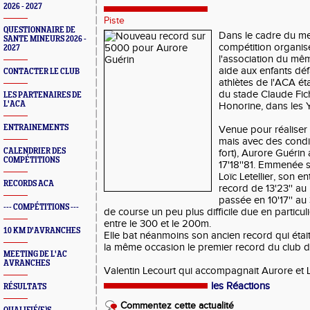
2026 - 2027
Piste
QUESTIONNAIRE DE
Dans le cadre du m
SANTE MINEURS 2026 -
compétition organis
2027
l'association du mê
aide aux enfants dé
CONTACTER LE CLUB
athlètes de l'ACA éta
du stade Claude Fic
LES PARTENAIRES DE
L'ACA
Honorine, dans les Y
ENTRAINEMENTS
Venue pour réalise
mais avec des condit
CALENDRIER DES
fort), Aurore Guérin
COMPÉTITIONS
17'18''81. Emmenée
Loïc Letellier, son e
RECORDS ACA
record
de 13'23''
au
passée en 10'17'' au
--- COMPÉTITIONS ---
de course un peu plus difficile due en particuli
entre le 300 et le 200m.
10 KM D'AVRANCHES
Elle bat néanmoins son ancien record qui était 
la même occasion le premier record du club de
MEETING DE L'AC
AVRANCHES
Valentin Lecourt qui accompagnait Aurore et Lo
les Réactions
RÉSULTATS
Commentez cette actualité