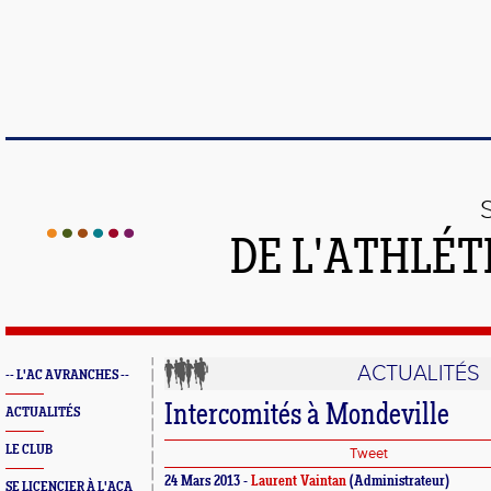
DE L'ATHLÉT
ACTUALITÉS
-- L'AC AVRANCHES --
Intercomités à Mondeville
ACTUALITÉS
LE CLUB
Tweet
24 Mars 2013 -
Laurent Vaintan
(Administrateur)
SE LICENCIER À L'ACA