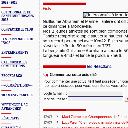
2026 - 2027
Piste
QUESTIONNAIRE DE
SANTE MINEURS 2026 -
2027
Guillaume Abraham et Marine Tanière ont disp
ce dimanche à Mondeville.
CONTACTER LE CLUB
Nos 2 jeunes athlètes se sont bien comportés
Tanière remporte le triple saut et la hauteur. M
LES PARTENAIRES DE
son record personnel avec 10m42. Elle a sauté
L'ACA
s'est classé 3e du 50 mètres en 7"37.
Le benjamin Guillaume Abraham a couru le 50
ENTRAINEMENTS
longueur à 4m37 et lancé le poids à 7m66.
CALENDRIER DES
COMPÉTITIONS
les Réactions
Commentez cette actualité
RECORDS ACA
Pour commenter une actualité il faut posséder un compt
--- COMPÉTITIONS ---
rubrique ci-dessous pour vous identifier ou vous crée
Login (Email)
:
10 KM D'AVRANCHES
Mot de Passe
:
MEETING DE L'AC
AVRANCHES
>
17/07
Maël 7ieme aux Championnats de France 
RÉSULTATS
>
17/07
Lucy Wren 16ieme des championnats de F
perche
>