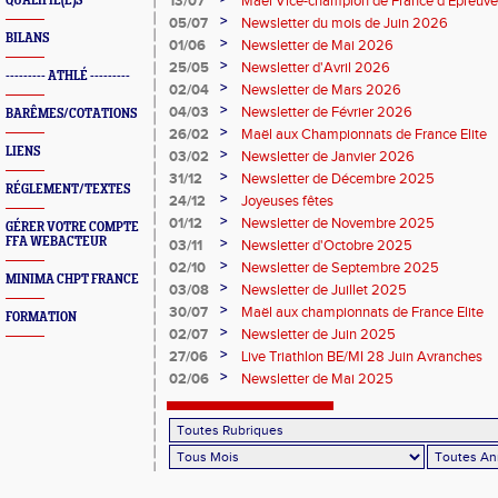
13/07
Maël Vice-champion de France d'Epreuv
QUALIFIÉ(E)S
>
05/07
Newsletter du mois de Juin 2026
BILANS
>
01/06
Newsletter de Mai 2026
>
25/05
Newsletter d'Avril 2026
--------- ATHLÉ ---------
>
02/04
Newsletter de Mars 2026
>
04/03
Newsletter de Février 2026
BARÊMES/COTATIONS
>
26/02
Maël aux Championnats de France Elite
LIENS
>
03/02
Newsletter de Janvier 2026
>
31/12
Newsletter de Décembre 2025
RÉGLEMENT/TEXTES
>
24/12
Joyeuses fêtes
>
01/12
Newsletter de Novembre 2025
GÉRER VOTRE COMPTE
FFA WEBACTEUR
>
03/11
Newsletter d'Octobre 2025
>
02/10
Newsletter de Septembre 2025
MINIMA CHPT FRANCE
>
03/08
Newsletter de Juillet 2025
>
30/07
Maël aux championnats de France Elite
FORMATION
>
02/07
Newsletter de Juin 2025
>
27/06
Live Triathlon BE/MI 28 Juin Avranches
>
02/06
Newsletter de Mai 2025