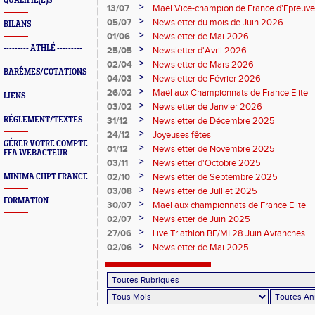
QUALIFIÉ(E)S
perche
>
13/07
Maël Vice-champion de France d'Epreuv
>
05/07
Newsletter du mois de Juin 2026
BILANS
>
01/06
Newsletter de Mai 2026
--------- ATHLÉ ---------
>
25/05
Newsletter d'Avril 2026
>
02/04
Newsletter de Mars 2026
BARÊMES/COTATIONS
>
04/03
Newsletter de Février 2026
>
26/02
Maël aux Championnats de France Elite
LIENS
>
03/02
Newsletter de Janvier 2026
>
RÉGLEMENT/TEXTES
31/12
Newsletter de Décembre 2025
>
24/12
Joyeuses fêtes
GÉRER VOTRE COMPTE
>
01/12
Newsletter de Novembre 2025
FFA WEBACTEUR
>
03/11
Newsletter d'Octobre 2025
>
02/10
Newsletter de Septembre 2025
MINIMA CHPT FRANCE
>
03/08
Newsletter de Juillet 2025
FORMATION
>
30/07
Maël aux championnats de France Elite
>
02/07
Newsletter de Juin 2025
>
27/06
Live Triathlon BE/MI 28 Juin Avranches
>
02/06
Newsletter de Mai 2025