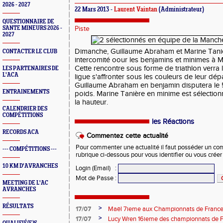
2026 - 2027
22 Mars 2013 -
Laurent Vaintan
(Administrateur)
QUESTIONNAIRE DE
SANTE MINEURS 2026 -
Piste
2027
Dimanche, Guillaume Abraham et Marine Tani
CONTACTER LE CLUB
intercomité oour les benjamins et minimes à M
Cette rencontre sous forme de triathlon verra l
LES PARTENAIRES DE
L'ACA
ligue s'affronter sous les couleurs de leur dép
Guillaume Abraham en benjamin disputera le 5
ENTRAINEMENTS
poids. Marine Tanière en minime est sélectionn
la hauteur.
CALENDRIER DES
COMPÉTITIONS
les Réactions
RECORDS ACA
Commentez cette actualité
Pour commenter une actualité il faut posséder un compt
--- COMPÉTITIONS ---
rubrique ci-dessous pour vous identifier ou vous crée
10 KM D'AVRANCHES
Login (Email)
:
Mot de Passe
:
MEETING DE L'AC
AVRANCHES
RÉSULTATS
>
17/07
Maël 7ieme aux Championnats de France 
>
17/07
Lucy Wren 16ieme des championnats de F