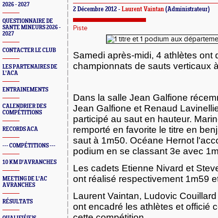
2026 - 2027
2 Décembre 2012 -
Laurent Vaintan
(Administrateur)
QUESTIONNAIRE DE
SANTE MINEURS 2026 -
Piste
2027
CONTACTER LE CLUB
Samedi après-midi, 4 athlètes ont 
championnats de sauts verticaux à
LES PARTENAIRES DE
L'ACA
ENTRAINEMENTS
Dans la salle Jean Galfione réce
CALENDRIER DES
Jean Galfione et Renaud Lavinellie
COMPÉTITIONS
participé au saut en hauteur. Mari
remporté en favorite le titre en be
RECORDS ACA
saut à 1m50. Océane Hernot l'acc
--- COMPÉTITIONS ---
podium en se classant 3e avec 1
10 KM D'AVRANCHES
Les cadets Etienne Nivard et Ste
ont réalisé respectivement 1m59 e
MEETING DE L'AC
AVRANCHES
Laurent Vaintan, Ludovic Couillard
RÉSULTATS
ont encadré les athlètes et officié
cette compétition.