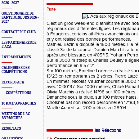
2026 - 2027
Piste
QUESTIONNAIRE DE
SANTE MINEURS 2026 -
2027
C'est un gros week-end d'athlétisme avec no
régionaux des différentes ligues. Les régiona
CONTACTER LE CLUB
à Fougères, certains athlètes avranchinais ont
et y ont réalisé des bonnes performances.
LES PARTENAIRES DE
Mathieu Bazin a disputé le 1500 mètres. Il a ré
L'ACA
classé 3e de la course. Damien Marchis a term
après une blessure, en 4'05"15. Yohann Perro
ENTRAINEMENTS
Sur le 3000 m steeple, Charles Deuley a égal
performance en 9'57"21.
CALENDRIER DES
Sur 100 mètres, Emeline Lorence a réalisé suc
COMPÉTITIONS
13"23 en remportant ses 2 séries. Pierre Laizé
En minimes, Nicolas Vaucher courait le 3000 m
RECORDS ACA
avec 10'00"97. Sur 1000 mètres, Chloé Pamart
Olivia Marchis a réalisé 14"98 sur 100 mètres.
--- COMPÉTITIONS ---
Dimanche sous la pluie, sur 100 mètres haies,
Choisnet bat son record personnel en 17"83, 
10 KM D'AVRANCHES
Maelle Aubert sur 200 mètres en 28"04.
MEETING DE L'AC
AVRANCHES
RÉSULTATS
les Réactions