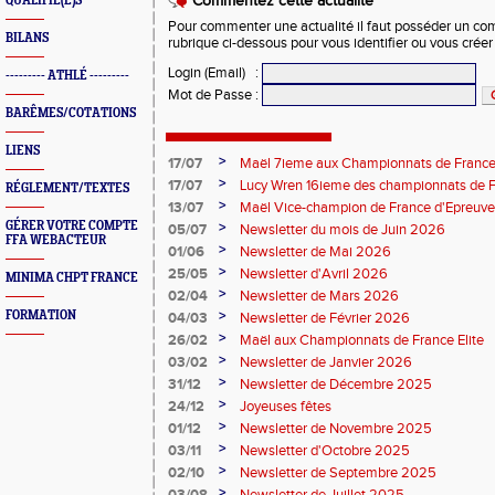
Commentez cette actualité
QUALIFIÉ(E)S
Pour commenter une actualité il faut posséder un compt
BILANS
rubrique ci-dessous pour vous identifier ou vous crée
Login (Email)
:
--------- ATHLÉ ---------
Mot de Passe
:
BARÊMES/COTATIONS
LIENS
>
17/07
Maël 7ieme aux Championnats de France 
>
17/07
Lucy Wren 16ieme des championnats de F
RÉGLEMENT/TEXTES
perche
>
13/07
Maël Vice-champion de France d'Epreuv
GÉRER VOTRE COMPTE
>
05/07
Newsletter du mois de Juin 2026
FFA WEBACTEUR
>
01/06
Newsletter de Mai 2026
>
25/05
Newsletter d'Avril 2026
MINIMA CHPT FRANCE
>
02/04
Newsletter de Mars 2026
>
FORMATION
04/03
Newsletter de Février 2026
>
26/02
Maël aux Championnats de France Elite
>
03/02
Newsletter de Janvier 2026
>
31/12
Newsletter de Décembre 2025
>
24/12
Joyeuses fêtes
>
01/12
Newsletter de Novembre 2025
>
03/11
Newsletter d'Octobre 2025
>
02/10
Newsletter de Septembre 2025
>